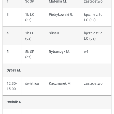
1
3c SP
Materka M.
zastępstwo
3
1b LO
Pietrykowski R.
łącznie z 3d
(dz)
LO (dz)
4
1b LO
Süss K.
łącznie z 3d
(dz)
LO (dz)
5
5b SP
Rybarczyk M.
wf
(dz)
Dybza M.
12.30-
świetlica
Kaczmarek M.
zastępstwo
15.00
Budnik A.