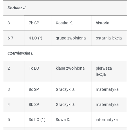
Korbacz J.
3
7b SP
Kostka K.
historia
6-7
4 LO (r)
grupa zwolniona
ostatnia lekcja
Czerniawska I.
2
1c LO
klasa zwolniona
pierwsza
lekcja
3
8c SP
Graczyk D.
matematyka
4
8b SP
Graczyk D.
matematyka
5
3d LO (1)
Sowa D.
informatyka