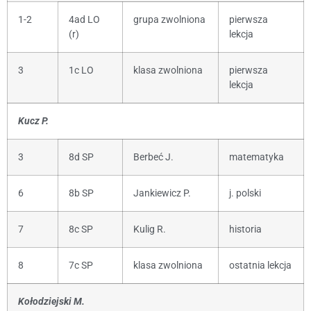
1-2
4ad LO
grupa zwolniona
pierwsza
(r)
lekcja
3
1c LO
klasa zwolniona
pierwsza
lekcja
Kucz P.
3
8d SP
Berbeć J.
matematyka
6
8b SP
Jankiewicz P.
j. polski
7
8c SP
Kulig R.
historia
8
7c SP
klasa zwolniona
ostatnia lekcja
Kołodziejski M.