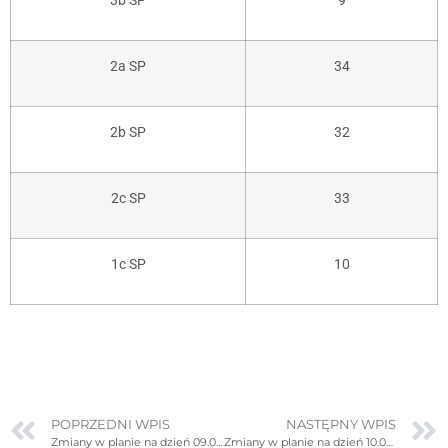
3b SP
9
2a SP
34
2b SP
32
2c SP
33
1c SP
10
POPRZEDNI WPIS
NASTĘPNY WPIS
Zmiany w planie na dzień 09.04.2026r. (czwartek)
Zmiany w planie na dzień 10.04.2026r. (piątek) – poprawione