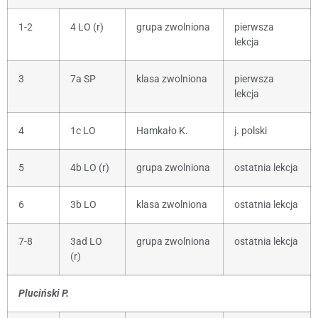
1-2
4 LO (r)
grupa zwolniona
pierwsza
lekcja
3
7a SP
klasa zwolniona
pierwsza
lekcja
4
1c LO
Hamkało K.
j. polski
5
4b LO (r)
grupa zwolniona
ostatnia lekcja
6
3b LO
klasa zwolniona
ostatnia lekcja
7-8
3ad LO
grupa zwolniona
ostatnia lekcja
(r)
Pluciński P.