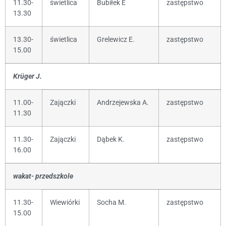
11.30-
świetlica
Bubiłek E
zastępstwo
13.30
13.30-
świetlica
Grelewicz E.
zastępstwo
15.00
Krüger J.
11.00-
Zajączki
Andrzejewska A.
zastępstwo
11.30
11.30-
Zajączki
Dąbek K.
zastępstwo
16.00
wakat- przedszkole
11.30-
Wiewiórki
Socha M.
zastępstwo
15.00