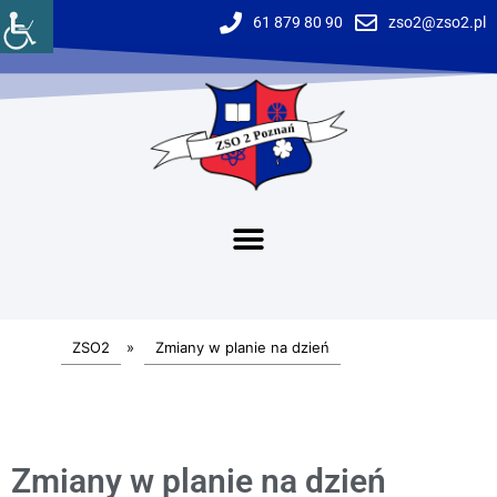
61 879 80 90
zso2@zso2.pl
ZSO2
»
Zmiany w planie na dzień
Zmiany w planie na dzień