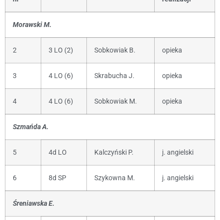
Morawski M.
2
3 LO (2)
Sobkowiak B.
opieka
3
4 LO (6)
Skrabucha J.
opieka
4
4 LO (6)
Sobkowiak M.
opieka
Szmańda A.
5
4d LO
Kalczyński P.
j. angielski
6
8d SP
Szykowna M.
j. angielski
Śreniawska E.