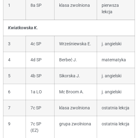
1
8a SP
klasa zwolniona
pierwsza
lekcja
Kwiatkowska K.
3
4c SP
Wrześniewska E.
j. angielski
4
4d SP
Berbeć J.
matematyka
5
4b SP
Sikorska J.
j. angielski
6
1a LO
Mc Broom A.
j. angielski
7
7c SP
klasa zwolniona
ostatnia lekcja
9
7c SP
grupa zwolniona
ostatnia lekcja
(EZ)