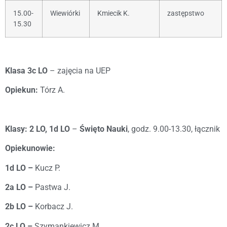
15.00-
Wiewiórki
Kmiecik K.
zastępstwo
15.30
Klasa 3c LO
– zajęcia na UEP
Opiekun:
Tórz A.
Klasy: 2 LO, 1d LO
–
Święto Nauki
, godz. 9.00-13.30, łącznik
Opiekunowie:
1d LO –
Kucz P.
2a LO –
Pastwa J.
2b LO –
Korbacz J.
2c LO –
Szymankiewicz M.