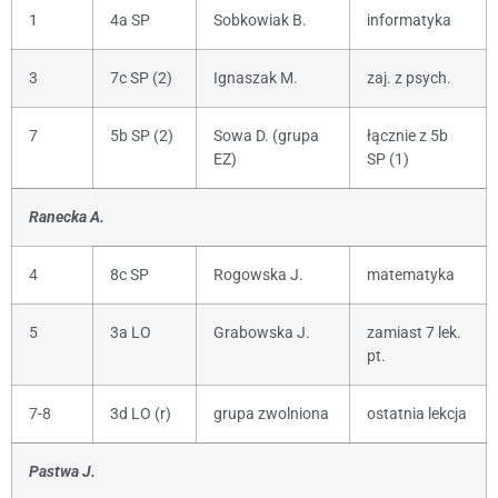
1
4a SP
Sobkowiak B.
informatyka
3
7c SP (2)
Ignaszak M.
zaj. z psych.
7
5b SP (2)
Sowa D. (grupa
łącznie z 5b
EZ)
SP (1)
Ranecka A.
4
8c SP
Rogowska J.
matematyka
5
3a LO
Grabowska J.
zamiast 7 lek.
pt.
7-8
3d LO (r)
grupa zwolniona
ostatnia lekcja
Pastwa J.