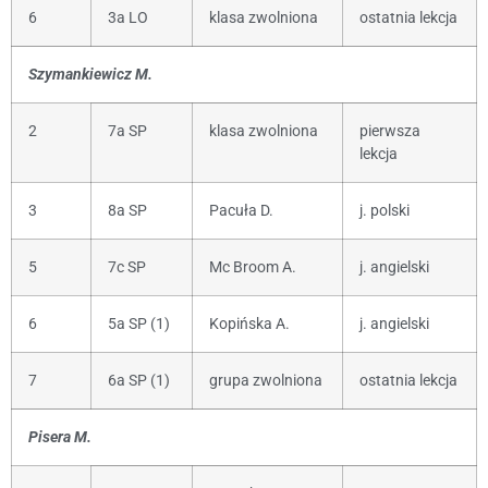
6
3a LO
klasa zwolniona
ostatnia lekcja
Szymankiewicz M.
2
7a SP
klasa zwolniona
pierwsza
lekcja
3
8a SP
Pacuła D.
j. polski
5
7c SP
Mc Broom A.
j. angielski
6
5a SP (1)
Kopińska A.
j. angielski
7
6a SP (1)
grupa zwolniona
ostatnia lekcja
Pisera M.