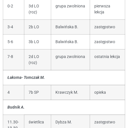
0-2
3d LO
grupa zwolniona
pierwsza
(roz)
lekcja
3-4
2b LO
Balwińska B.
zastępstwo
5-6
3b LO
Balwińska B.
zastępstwo
7-8
2d LO
grupa zwolniona
ostatnia lekcja
(roz)
Łakoma- Tomczak M.
4
7b SP
Krawczyk M.
opieka
Budnik A.
11.30-
świetlica
Dybza M.
zastępstwo