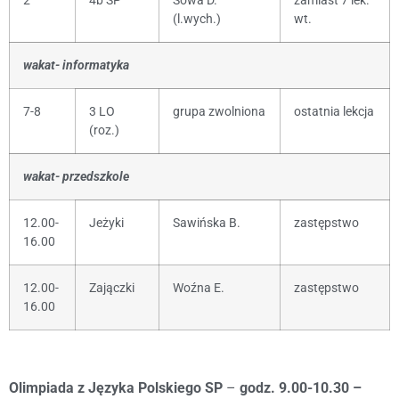
2
4b SP
Sowa D.
zamiast 7 lek.
(l.wych.)
wt.
wakat- informatyka
7-8
3 LO
grupa zwolniona
ostatnia lekcja
(roz.)
wakat- przedszkole
12.00-
Jeżyki
Sawińska B.
zastępstwo
16.00
12.00-
Zajączki
Woźna E.
zastępstwo
16.00
Olimpiada z Języka Polskiego SP
–
godz. 9.00-10.30 –