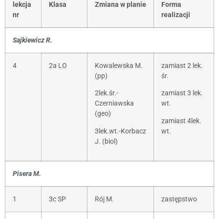
lekcja
Klasa
Zmiana w planie
Forma
nr
realizacji
Sajkiewicz R.
4
2a LO
Kowalewska M.
zamiast 2 lek.
(pp)
śr.
2lek.śr.-
zamiast 3 lek.
Czerniawska
wt.
(geo)
zamiast 4lek.
3lek.wt.-Korbacz
wt.
J. (biol)
Pisera M.
1
3c SP
Rój M.
zastępstwo