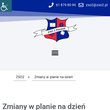
61 879 80 90
zso2@zso2.pl
ZSO2
»
Zmiany w planie na dzień
Zmiany w planie na dzień