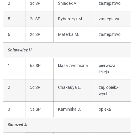
2
3c SP
Śniadek A.
zastępstwo
5
2c SP
Rybarczyk M.
zastępstwo
6
2c SP
Materka M.
zastępstwo
Solarewicz H.
1
6a SP
klasa zwolniona
pierwsza
lekcja
2
5c SP
Chakauya E.
zaj. opiek.-
wych.
3
5a SP
Kamińska D.
opieka
Skoczeń A.