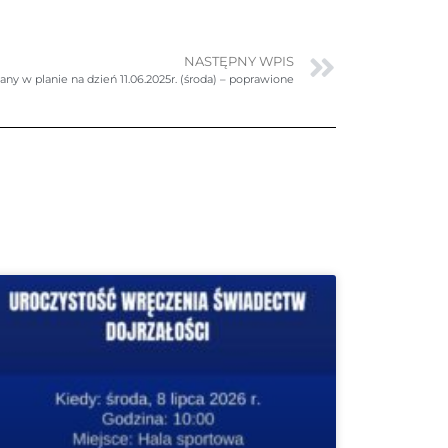
NASTĘPNY WPIS
ny w planie na dzień 11.06.2025r. (środa) – poprawione