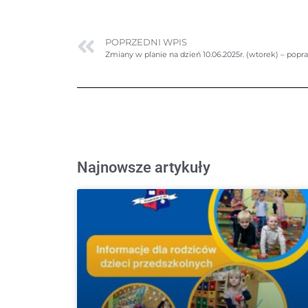
POPRZEDNI WPIS
Zmiany w planie na dzień 10.06.2025r. (wtorek) – pop
Najnowsze artykuły