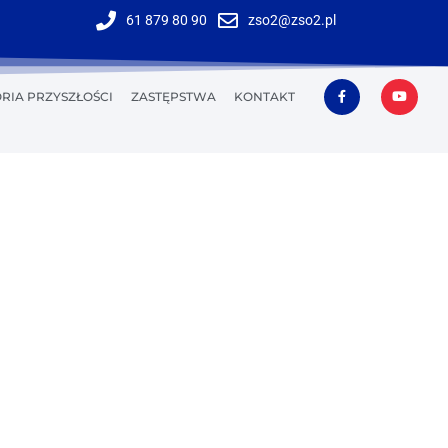
61 879 80 90
zso2@zso2.pl
RIA PRZYSZŁOŚCI
ZASTĘPSTWA
KONTAKT