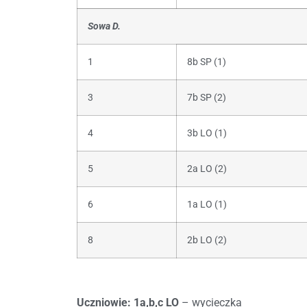
Sowa D.
1
8b SP (1)
3
7b SP (2)
4
3b LO (1)
5
2a LO (2)
6
1a LO (1)
8
2b LO (2)
Uczniowie: 1a,b,c LO
– wycieczka