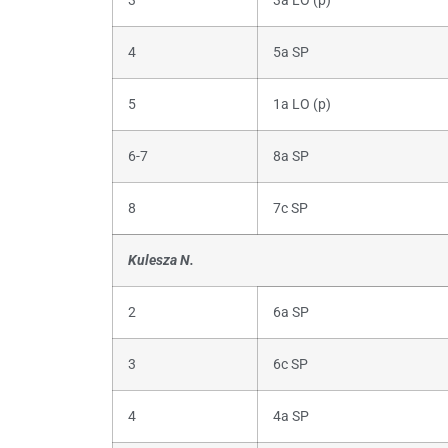
3
3a LO (p)
4
5a SP
5
1a LO (p)
6-7
8a SP
8
7c SP
Kulesza N.
2
6a SP
3
6c SP
4
4a SP