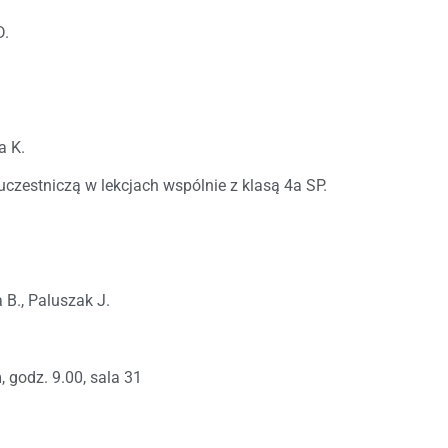
D.
a K.
 uczestniczą w lekcjach wspólnie z klasą 4a SP.
a B., Paluszak J.
m
, godz. 9.00, sala 31