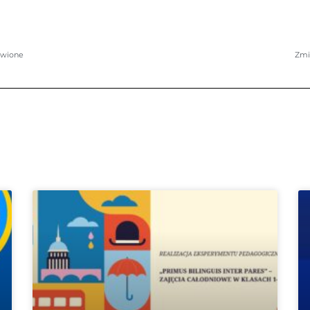
rawione
Zmia