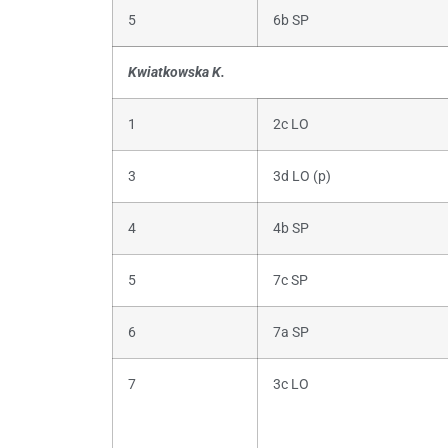
5
6b SP
Kwiatkowska K.
1
2c LO
3
3d LO (p)
4
4b SP
5
7c SP
6
7a SP
7
3c LO