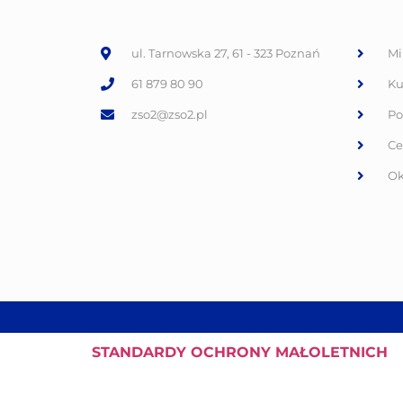
ul. Tarnowska 27, 61 - 323 Poznań
Mi
61 879 80 90
Ku
zso2@zso2.pl
Po
Ce
Ok
STANDARDY
OCHRONY MAŁOLETNICH