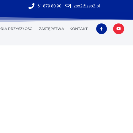
61 879 80 90
zso2@zso2.pl
RIA PRZYSZŁOŚCI
ZASTĘPSTWA
KONTAKT