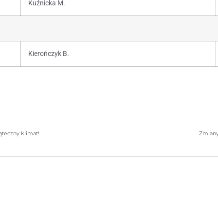
Kuźnicka M.
Kierończyk B.
ąteczny klimat!
Zmiany 