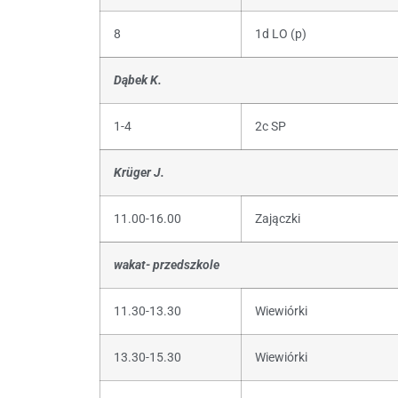
8
1d LO (p)
Dąbek K.
1-4
2c SP
Krüger J.
11.00-16.00
Zajączki
wakat- przedszkole
11.30-13.30
Wiewiórki
13.30-15.30
Wiewiórki