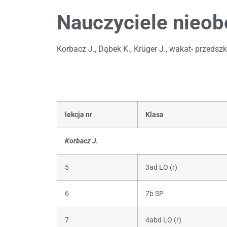
Nauczyciele nieob
Korbacz J., Dąbek K., Krüger J., wakat- przedszk
lekcja nr
Klasa
Korbacz J.
5
3ad LO (r)
6
7b SP
7
4abd LO (r)