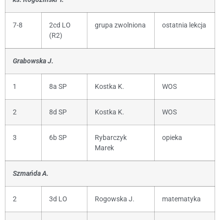
7-8
2cd LO
grupa zwolniona
ostatnia lekcja
(R2)
Grabowska J.
1
8a SP
Kostka K.
WOS
2
8d SP
Kostka K.
WOS
3
6b SP
Rybarczyk
opieka
Marek
Szmańda A.
2
3d LO
Rogowska J.
matematyka