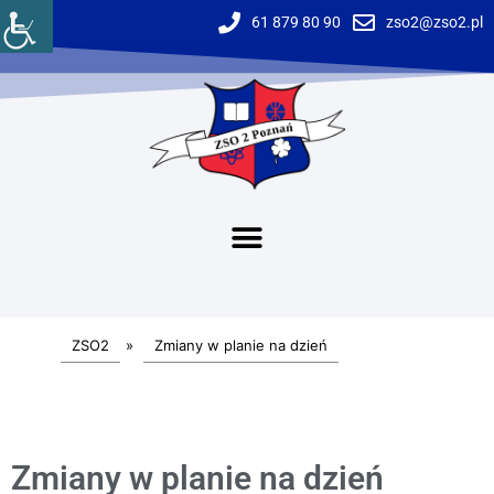
61 879 80 90
zso2@zso2.pl
ZSO2
»
Zmiany w planie na dzień
Zmiany w planie na dzień