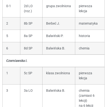
0-1
2d LO
grupa zwolniona
pierwsza
(roz.)
lekcja
2
8b SP
Berbeć J.
matematyka
5
8a SP
Balwiński P.
historia
6
8d SP
Balwińska B.
chemia
Czerniawska I.
1
5c SP
klasa zwolniona
pierwsza
lekcja
3
3a LO
Balwińska B.
chemia
(zamiast 6
lekcji)
na 6 lekcji