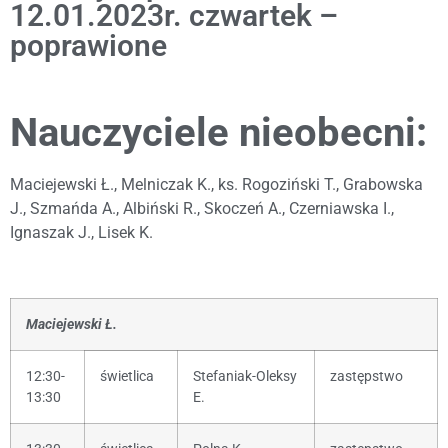
12.01.2023r. czwartek –
poprawione
Nauczyciele nieobecni:
Maciejewski Ł., Melniczak K., ks. Rogoziński T., Grabowska
J., Szmańda A., Albiński R., Skoczeń A., Czerniawska I.,
Ignaszak J., Lisek K.
Maciejewski Ł.
12:30-
świetlica
Stefaniak-Oleksy
zastępstwo
13:30
E.