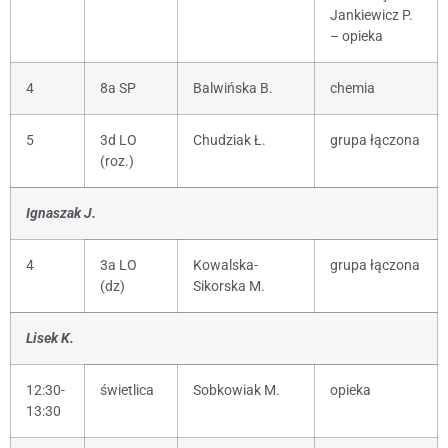
Jankiewicz P.
– opieka
4
8a SP
Balwińska B.
chemia
5
3d LO
Chudziak Ł.
grupa łączona
(roz.)
Ignaszak J.
4
3a LO
Kowalska-
grupa łączona
(dz)
Sikorska M.
Lisek K.
12:30-
świetlica
Sobkowiak M.
opieka
13:30