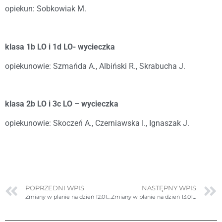
opiekun: Sobkowiak M.
klasa 1b LO i 1d LO- wycieczka
opiekunowie: Szmańda A., Albiński R., Skrabucha J.
klasa 2b LO i 3c LO – wycieczka
opiekunowie: Skoczeń A., Czerniawska I., Ignaszak J.
POPRZEDNI WPIS
NASTĘPNY WPIS
Zmiany w planie na dzień 12.01.2023r. czwartek
Zmiany w planie na dzień 13.01.2023r. piątek