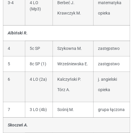
3-4
4 LO
Berbeć J.
matematyka
(Mp3)
Krawczyk M.
opieka
Albiński R.
4
5c SP
Szykowna M.
zastępstwo
5
8c SP (1)
Wrześniewska E.
zastępstwo
6
4 LO (2a)
Kalczyński P.
j. angielski
Tórz A.
opieka
7
3 LO (4b)
Sośnij M.
grupa łączona
Skoczeń A.