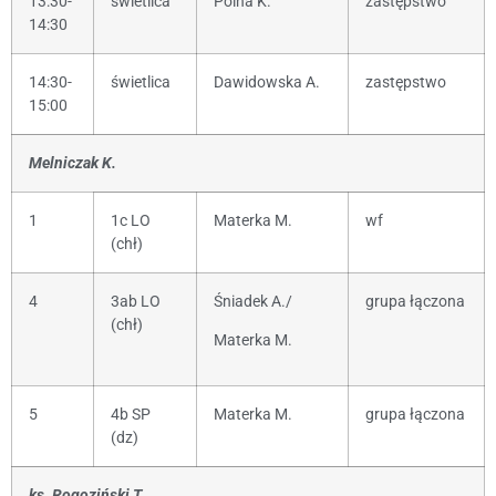
13:30-
świetlica
Polna K.
zastępstwo
14:30
14:30-
świetlica
Dawidowska A.
zastępstwo
15:00
Melniczak K.
1
1c LO
Materka M.
wf
(chł)
4
3ab LO
Śniadek A./
grupa łączona
(chł)
Materka M.
5
4b SP
Materka M.
grupa łączona
(dz)
ks. Rogoziński T.