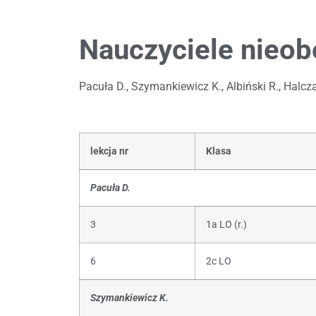
Nauczyciele nieob
Pacuła D., Szymankiewicz K., Albiński R., Halcza
lekcja nr
Klasa
Pacuła D.
3
1a LO (r.)
6
2c LO
Szymankiewicz K.