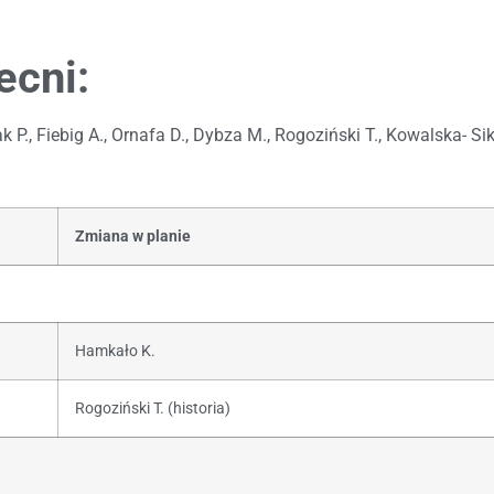
ecni:
k P., Fiebig A., Ornafa D., Dybza M., Rogoziński T., Kowalska- Si
Zmiana w planie
Hamkało K.
Rogoziński T. (historia)