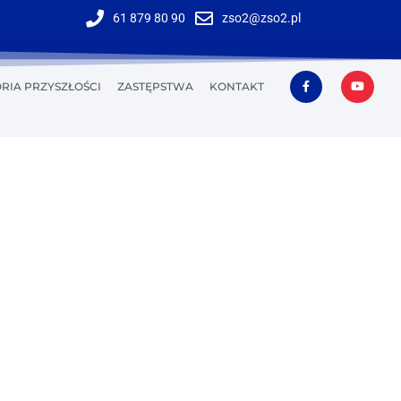
61 879 80 90
zso2@zso2.pl
RIA PRZYSZŁOŚCI
ZASTĘPSTWA
KONTAKT