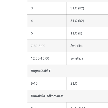
3
3 LO (k2)
4
3 LO (k2)
5
1 LO (k)
7.30-8.00
świetlica
12.30-15.00
świetlica
Rogoziński T.
9-10
2 LO
Kowalska- Sikorska M.