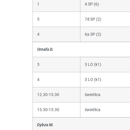
1
4 SP (6)
3
7d SP (2)
4
6a SP (2)
Ornafa D.
3
3 LO (k1)
4
3 LO (k1)
12.30-13.30
świetlica
13.30-15.30
świetlica
Dybza M.