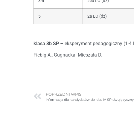
3-4
2cd LO (dz)
5
2a LO (dz)
klasa 3b SP
– eksperyment pedagogiczny (1-4 l
Fiebig A., Gugnacka- Mieszała D.
POPRZEDNI WPIS
Informacja dla kandydatów do klas IV SP dwujęzyczn