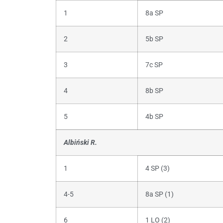
1
8a SP
2
5b SP
3
7c SP
4
8b SP
5
4b SP
Albiński R.
1
4 SP (3)
4-5
8a SP (1)
6
1 LO (2)