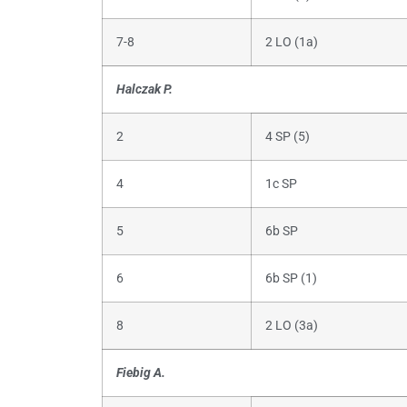
7-8
2 LO (1a)
Halczak P.
2
4 SP (5)
4
1c SP
5
6b SP
6
6b SP (1)
8
2 LO (3a)
Fiebig A.