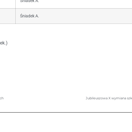
Śniadek A.
Śniadek A.
ek.)
ych
Jubileuszowa X wymiana szko