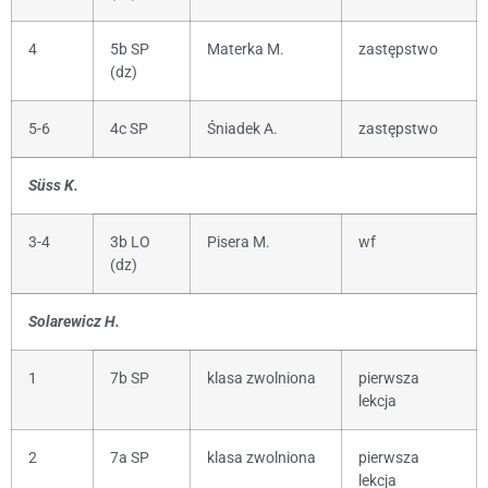
4
5b SP
Materka M.
zastępstwo
(dz)
5-6
4c SP
Śniadek A.
zastępstwo
Süss K.
3-4
3b LO
Pisera M.
wf
(dz)
Solarewicz H.
1
7b SP
klasa zwolniona
pierwsza
lekcja
2
7a SP
klasa zwolniona
pierwsza
lekcja