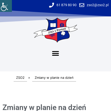
61 879 80 90
zso2@zso2.pl
ZSO2
»
Zmiany w planie na dzień
Zmiany w planie na dzień