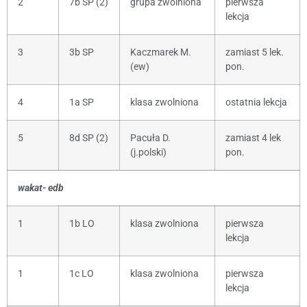
2
7b SP (2)
grupa zwolniona
pierwsza
lekcja
3
3b SP
Kaczmarek M.
zamiast 5 lek.
(ew)
pon.
4
1a SP
klasa zwolniona
ostatnia lekcja
5
8d SP (2)
Pacuła D.
zamiast 4 lek
(j.polski)
pon.
wakat- edb
1
1b LO
klasa zwolniona
pierwsza
lekcja
1
1c LO
klasa zwolniona
pierwsza
lekcja