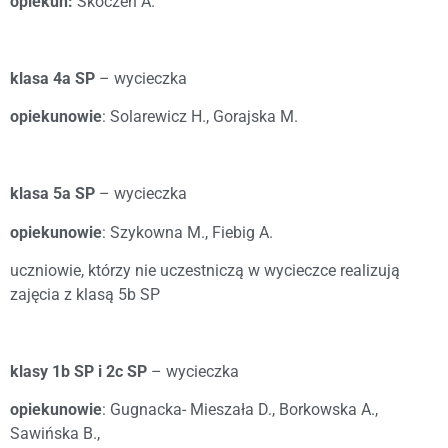
opiekun:
Skoczeń A.
klasa 4a SP
– wycieczka
opiekunowie
: Solarewicz H., Gorajska M.
klasa 5a SP
– wycieczka
opiekunowie
: Szykowna M., Fiebig A.
uczniowie, którzy nie uczestniczą w wycieczce realizują
zajęcia z klasą 5b SP
klasy 1b SP i 2c SP
– wycieczka
opiekunowie
: Gugnacka- Mieszała D., Borkowska A.,
Sawińska B.,