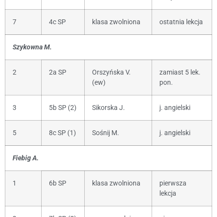
7
4c SP
klasa zwolniona
ostatnia lekcja
Szykowna M.
2
2a SP
Orszyńska V.
zamiast 5 lek.
(ew)
pon.
3
5b SP (2)
Sikorska J.
j. angielski
5
8c SP (1)
Sośnij M.
j. angielski
Fiebig A.
1
6b SP
klasa zwolniona
pierwsza
lekcja