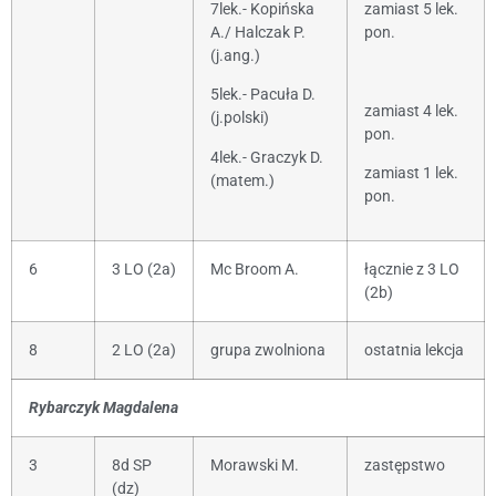
7lek.- Kopińska
zamiast 5 lek.
A./ Halczak P.
pon.
(j.ang.)
5lek.- Pacuła D.
zamiast 4 lek.
(j.polski)
pon.
4lek.- Graczyk D.
zamiast 1 lek.
(matem.)
pon.
6
3 LO (2a)
Mc Broom A.
łącznie z 3 LO
(2b)
8
2 LO (2a)
grupa zwolniona
ostatnia lekcja
Rybarczyk Magdalena
3
8d SP
Morawski M.
zastępstwo
(dz)