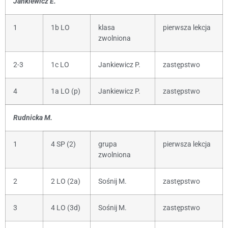
Jankiewicz E.
1
1b LO
klasa
pierwsza lekcja
zwolniona
2-3
1c LO
Jankiewicz P.
zastępstwo
4
1a LO (p)
Jankiewicz P.
zastępstwo
Rudnicka M.
1
4 SP (2)
grupa
pierwsza lekcja
zwolniona
2
2 LO (2a)
Sośnij M.
zastępstwo
3
4 LO (3d)
Sośnij M.
zastępstwo