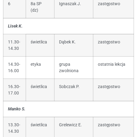
6
8a SP
Ignaszak J.
zastępstwo
(dz)
Lisek K.
11.30-
świetlica
Dąbek K.
zastępstwo
14.30
14.30-
etyka
grupa
ostatnia lekcja
16.00
zwolniona
16.30-
świetlica
Sobczak P.
zastępstwo
17.00
Manko S.
13.30-
świetlica
Grelewicz E.
zastępstwo
14.30