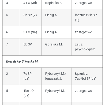
4
4 LO (3d)
Kopińska A.
zastępstwo
5
8b SP (2)
Fiebig A.
łącznie z 8b SP
(1)
6
3 LO (3a)
Fiebig A.
zastępstwo
7
8b SP
Gorajska M.
zaj. z
psychologiem
Kowalska- Sikorska M.
2
7c SP
Rybarczyk M./
łącznie z
(dz)
Ignaszak J.
7ab/bd SP(dz)
5
1bc LO
Rybarczyk M.
zastępstwo
(dz)