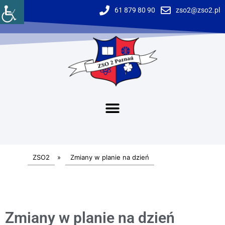
61 879 80 90
zso2@zso2.pl
ZSO2
»
Zmiany w planie na dzień
Zmiany w planie na dzień