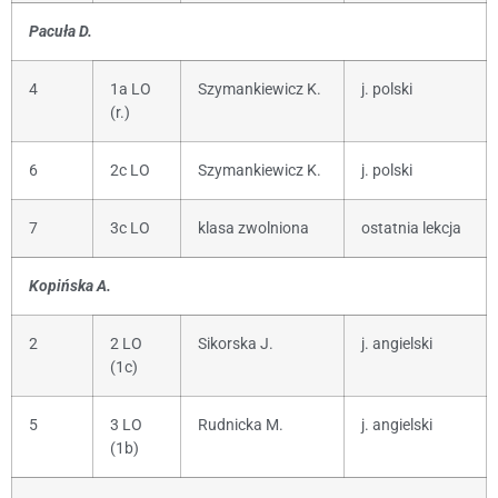
Pacuła D.
4
1a LO
Szymankiewicz K.
j. polski
(r.)
6
2c LO
Szymankiewicz K.
j. polski
7
3c LO
klasa zwolniona
ostatnia lekcja
Kopińska A.
2
2 LO
Sikorska J.
j. angielski
(1c)
5
3 LO
Rudnicka M.
j. angielski
(1b)