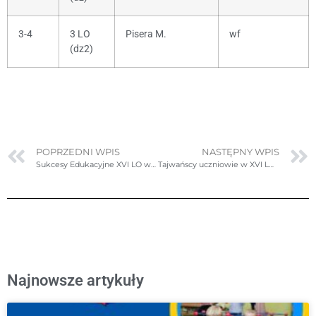
3-4
3 LO
Pisera M.
wf
(dz2)
POPRZEDNI WPIS
NASTĘPNY WPIS
Sukcesy Edukacyjne XVI LO w Rankingu Liceów 2025
Tajwańscy uczniowie w XVI LO – niezapomniana wymiana młodzieży!
Najnowsze artykuły