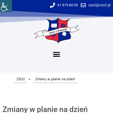
61 879 80 90
zso2@zso2.pl
ZSO2
»
Zmiany w planie na dzień
Zmiany w planie na dzień