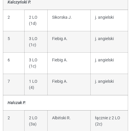
Kalczyński P.
2
2 LO
Sikorska J.
j. angielski
(1d)
5
3 LO
Fiebig A.
j. angielski
(1c)
6
3 LO
Fiebig A.
j. angielski
(1c)
7
1 LO
Fiebig A.
j. angielski
(4)
Halczak P.
2
2 LO
Albiński R.
łącznie z 2 LO
(3a)
(2c)