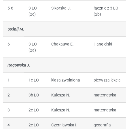
5-6
3 LO
Sikorska J.
łącznie z 3 LO
(2c)
(2b)
Sośnij M.
6
3 LO
Chakauya E.
j. angielski
(2a)
Rogowska J.
1
1c LO
klasa zwolniona
pierwsza lekcja
2
3b LO
Kulesza N.
matematyka
3
2c LO
Kulesza N.
matematyka
4
2c LO
Czerniawska I.
geografia