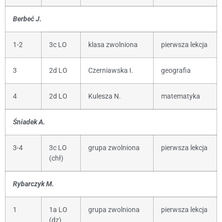
Berbeć J.
1-2
3c LO
klasa zwolniona
pierwsza lekcja
3
2d LO
Czerniawska I.
geografia
4
2d LO
Kulesza N.
matematyka
Śniadek A.
3-4
3c LO
grupa zwolniona
pierwsza lekcja
(chł)
Rybarczyk M.
1
1a LO
grupa zwolniona
pierwsza lekcja
(dz)