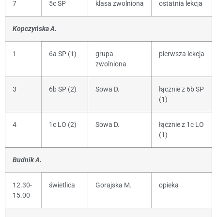
7
5c SP
klasa zwolniona
ostatnia lekcja
Kopczyńska A.
1
6a SP (1)
grupa
pierwsza lekcja
zwolniona
3
6b SP (2)
Sowa D.
łącznie z 6b SP
(1)
4
1c LO (2)
Sowa D.
łącznie z 1c LO
(1)
Budnik A.
12.30-
świetlica
Gorajska M.
opieka
15.00