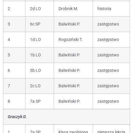
2
2d LO
Drobnik M.
historia
3
6c SP
Balwiński P.
zastępstwo
4
1d LO
Rogoziński T.
zastępstwo
5
1b LO
Balwiński P.
zastępstwo
6
3b LO
Balwiński P.
zastępstwo
7
2c LO
Balwiński P.
zastępstwo
8
7a SP
Balwiński P.
zastępstwo
Graczyk D.
1
7a SP
klasa zwolniona
pierwsza lekcja