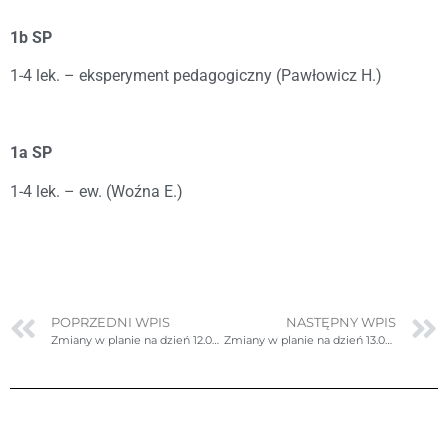
1b SP
1-4 lek. – eksperyment pedagogiczny (Pawłowicz H.)
1a SP
1-4 lek. – ew. (Woźna E.)
POPRZEDNI WPIS
NASTĘPNY WPIS
Zmiany w planie na dzień 12.06.2024r. (środa)
Zmiany w planie na dzień 13.06.2024r. (czwartek) – poprawione