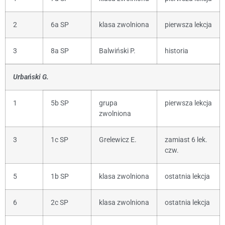
2
6a SP
klasa zwolniona
pierwsza lekcja
3
8a SP
Balwiński P.
historia
Urbański G.
1
5b SP
grupa
pierwsza lekcja
zwolniona
3
1c SP
Grelewicz E.
zamiast 6 lek.
czw.
5
1b SP
klasa zwolniona
ostatnia lekcja
6
2c SP
klasa zwolniona
ostatnia lekcja