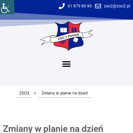
61 879 80 90
zso2@zso2.pl
ZSO2
»
Zmiany w planie na dzień
Zmiany w planie na dzień