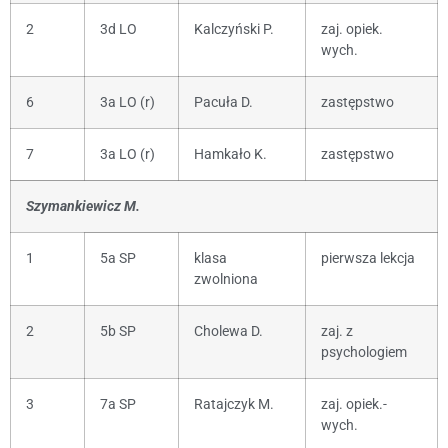
2
3d LO
Kalczyński P.
zaj. opiek.
wych.
6
3a LO (r)
Pacuła D.
zastępstwo
7
3a LO (r)
Hamkało K.
zastępstwo
Szymankiewicz M.
1
5a SP
klasa
pierwsza lekcja
zwolniona
2
5b SP
Cholewa D.
zaj. z
psychologiem
3
7a SP
Ratajczyk M.
zaj. opiek.-
wych.