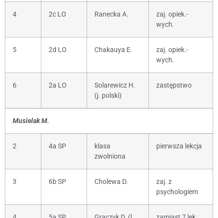
4
2c LO
Ranecka A.
zaj. opiek.-
wych.
5
2d LO
Chakauya E.
zaj. opiek.-
wych.
6
2a LO
Solarewicz H.
zastępstwo
(j. polski)
Musielak M.
2
4a SP
klasa
pierwsza lekcja
zwolniona
3
6b SP
Cholewa D.
zaj. z
psychologiem
4
5a SP
Graczyk D. (l.
zamiast 7 lek.