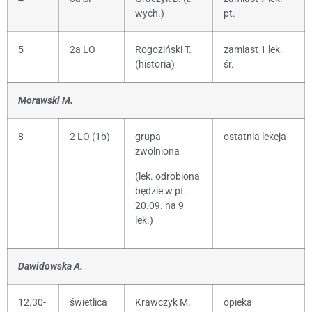
wych.)
pt.
5
2a LO
Rogoziński T.
zamiast 1 lek.
(historia)
śr.
Morawski M.
8
2 LO (1b)
grupa
ostatnia lekcja
zwolniona
(lek. odrobiona
będzie w pt.
20.09. na 9
lek.)
Dawidowska A.
12.30-
świetlica
Krawczyk M.
opieka