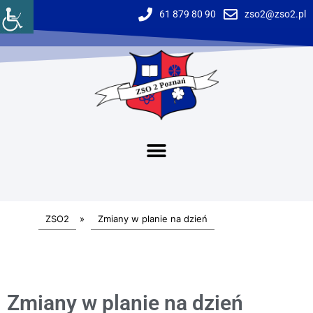
61 879 80 90
zso2@zso2.pl
ZSO2
»
Zmiany w planie na dzień
Zmiany w planie na dzień