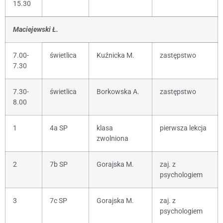
15.30
Maciejewski Ł.
7.00-
świetlica
Kuźnicka M.
zastępstwo
7.30
7.30-
świetlica
Borkowska A.
zastępstwo
8.00
1
4a SP
klasa
pierwsza lekcja
zwolniona
2
7b SP
Gorajska M.
zaj. z
psychologiem
3
7c SP
Gorajska M.
zaj. z
psychologiem