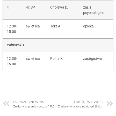
4
4c SP
Cholewa D.
zaj. z
psychologiem
12.30-
świetlica
Tórz A.
opieka
15.00
Paluszak J.
12.30-
świetlica
Polna K.
zastępstwo
15.00
POPRZEDNI WPIS
NASTĘPNY WPIS
Zmiany w planie na dzień 11.09.2024r. (środa)
Zmiany w planie na dzień 16.09.2024r. (poniedziałek)