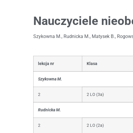
Nauczyciele nieob
Szykowna M., Rudnicka M., Matysek B., Rogows
lekcja nr
Klasa
Szykowna M.
2
2 LO (3a)
Rudnicka M.
2
2 LO (2a)