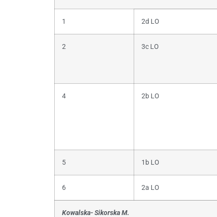
1
2d LO
2
3c LO
4
2b LO
5
1b LO
6
2a LO
Kowalska- Sikorska M.