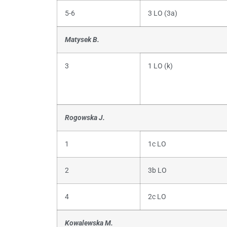
5-6
3 LO (3a)
Matysek B.
3
1 LO (k)
Rogowska J.
1
1c LO
2
3b LO
4
2c LO
Kowalewska M.