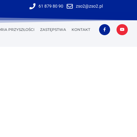
61 879 80 90
zso2@zso2.pl
RIA PRZYSZŁOŚCI
ZASTĘPSTWA
KONTAKT