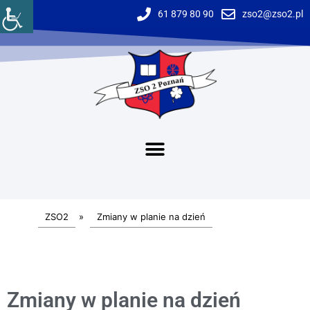
61 879 80 90
zso2@zso2.pl
ZSO2
»
Zmiany w planie na dzień
Zmiany w planie na dzień