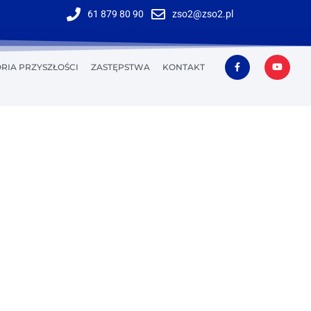
61 879 80 90
zso2@zso2.pl
RIA PRZYSZŁOŚCI
ZASTĘPSTWA
KONTAKT