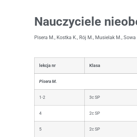
Nauczyciele nieob
Pisera M., Kostka K., Rój M., Musielak M., Sow
lekcja nr
Klasa
Pisera M.
1-2
3c SP
4
2c SP
5
2c SP