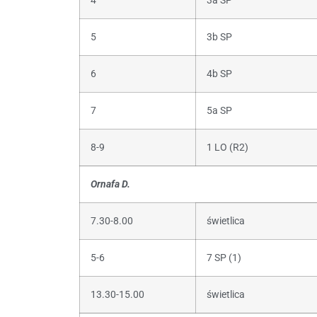
4
3a SP
5
3b SP
6
4b SP
7
5a SP
8-9
1 LO (R2)
Ornafa D.
7.30-8.00
świetlica
5-6
7 SP (1)
13.30-15.00
świetlica