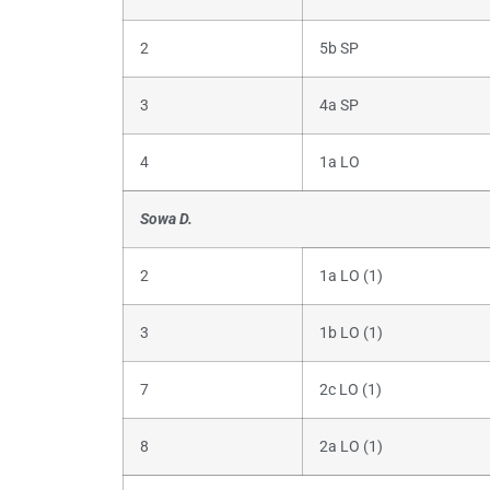
2
5b SP
3
4a SP
4
1a LO
Sowa D.
2
1a LO (1)
3
1b LO (1)
7
2c LO (1)
8
2a LO (1)