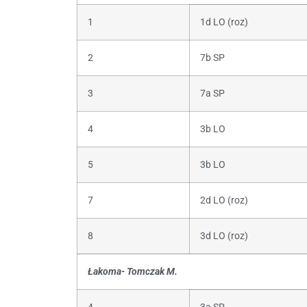
1
1d LO (roz)
2
7b SP
3
7a SP
4
3b LO
5
3b LO
7
2d LO (roz)
8
3d LO (roz)
Łakoma- Tomczak M.