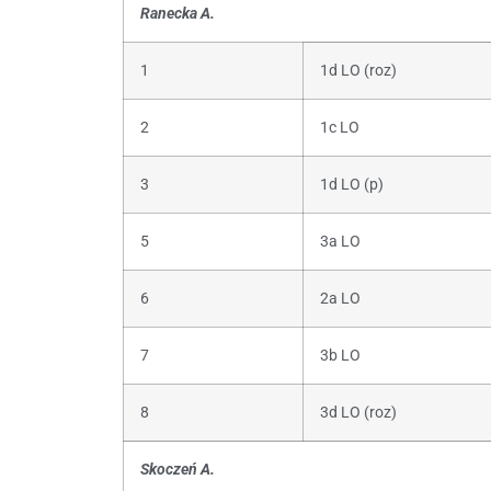
Ranecka A.
1
1d LO (roz)
2
1c LO
3
1d LO (p)
5
3a LO
6
2a LO
7
3b LO
8
3d LO (roz)
Skoczeń A.