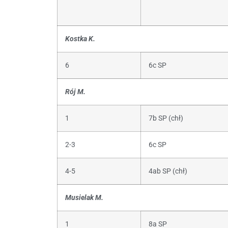
Kostka K.
6
6c SP
Rój M.
1
7b SP (chł)
2-3
6c SP
4-5
4ab SP (chł)
Musielak M.
1
8a SP