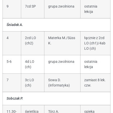
9
7cd SP
grupa zwolniona
ostatnia
lekcja
Śniadek A.
4
2cd LO
Materka M./Süss
łącznie z 2cd
(ch2)
K.
LO (ch1)/4ab
LO (ch)
5-6
4d LO
grupa zwolniona
ostatnia
(ch)
lekcja
7
3c LO
Sowa D.
zamiast 8 lek.
(ch)
(informatyka)
czw.
Sobczak P.
11.30-
świetlica
Tórz A.
opieka