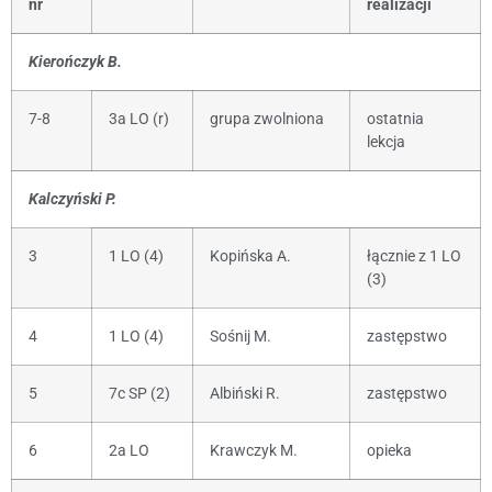
nr
realizacji
Kierończyk B.
7-8
3a LO (r)
grupa zwolniona
ostatnia
lekcja
Kalczyński P.
3
1 LO (4)
Kopińska A.
łącznie z 1 LO
(3)
4
1 LO (4)
Sośnij M.
zastępstwo
5
7c SP (2)
Albiński R.
zastępstwo
6
2a LO
Krawczyk M.
opieka