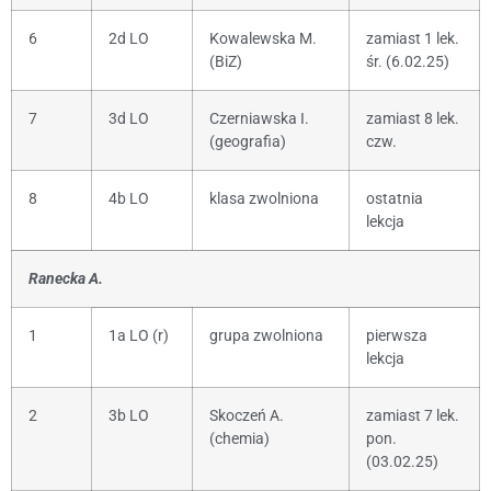
6
2d LO
Kowalewska M.
zamiast 1 lek.
(BiZ)
śr. (6.02.25)
7
3d LO
Czerniawska I.
zamiast 8 lek.
(geografia)
czw.
8
4b LO
klasa zwolniona
ostatnia
lekcja
Ranecka A.
1
1a LO (r)
grupa zwolniona
pierwsza
lekcja
2
3b LO
Skoczeń A.
zamiast 7 lek.
(chemia)
pon.
(03.02.25)