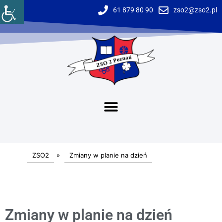
61 879 80 90
zso2@zso2.pl
ZSO2
»
Zmiany w planie na dzień
Zmiany w planie na dzień