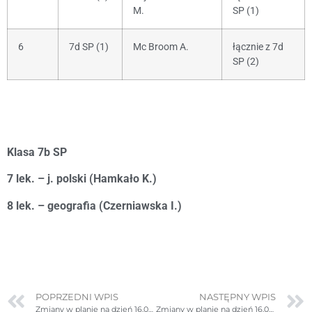
M.
SP (1)
6
7d SP (1)
Mc Broom A.
łącznie z 7d
SP (2)
Klasa 7b SP
7 lek. – j. polski (Hamkało K.)
8 lek. – geografia (Czerniawska I.)
POPRZEDNI WPIS
NASTĘPNY WPIS
Zmiany w planie na dzień 16.01.2025r. (czwartek)
Zmiany w planie na dzień 16.01.2025r. (czwartek) – ponownie poprawione