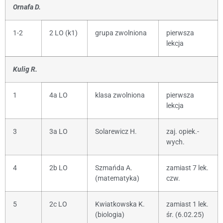
Ornafa D.
1-2
2 LO (k1)
grupa zwolniona
pierwsza
lekcja
Kulig R.
1
4a LO
klasa zwolniona
pierwsza
lekcja
3
3a LO
Solarewicz H.
zaj. opiek.-
wych.
4
2b LO
Szmańda A.
zamiast 7 lek.
(matematyka)
czw.
5
2c LO
Kwiatkowska K.
zamiast 1 lek.
(biologia)
śr. (6.02.25)