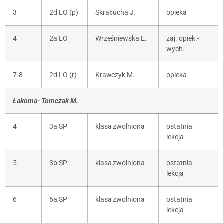
3
2d LO (p)
Skrabucha J.
opieka
4
2a LO
Wrześniewska E.
zaj. opiek.-
wych.
7-8
2d LO (r)
Krawczyk M.
opieka
Łakoma- Tomczak M.
4
3a SP
klasa zwolniona
ostatnia
lekcja
5
3b SP
klasa zwolniona
ostatnia
lekcja
6
6a SP
klasa zwolniona
ostatnia
lekcja