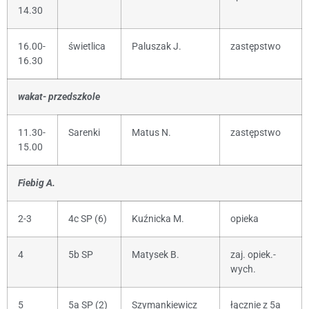
14.30
16.00-
świetlica
Paluszak J.
zastępstwo
16.30
wakat- przedszkole
11.30-
Sarenki
Matus N.
zastępstwo
15.00
Fiebig A.
2-3
4c SP (6)
Kuźnicka M.
opieka
4
5b SP
Matysek B.
zaj. opiek.-
wych.
5
5a SP (2)
Szymankiewicz
łącznie z 5a