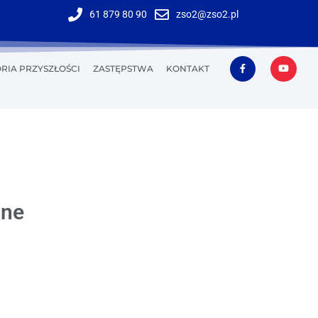
61 879 80 90
zso2@zso2.pl
RIA PRZYSZŁOŚCI
ZASTĘPSTWA
KONTAKT
one