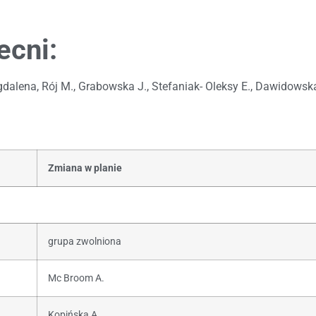
ecni:
lena, Rój M., Grabowska J., Stefaniak- Oleksy E., Dawidowska 
Zmiana w planie
grupa zwolniona
Mc Broom A.
Kopińska A.