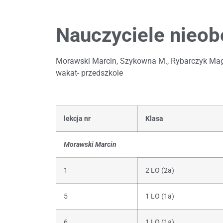
Nauczyciele nieob
Morawski Marcin, Szykowna M., Rybarczyk Magda
wakat- przedszkole
lekcja nr
Klasa
Morawski Marcin
1
2 LO (2a)
5
1 LO (1a)
6
1 LO (1a)