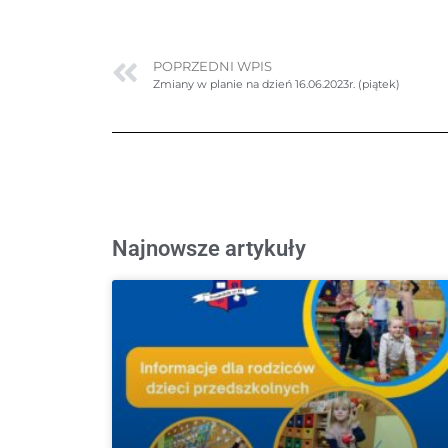
POPRZEDNI WPIS
Zmiany w planie na dzień 16.06.2023r. (piątek)
Najnowsze artykuły