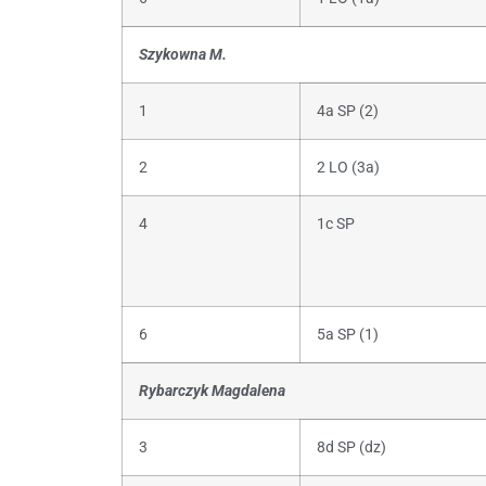
Szykowna M.
1
4a SP (2)
2
2 LO (3a)
4
1c SP
6
5a SP (1)
Rybarczyk Magdalena
3
8d SP (dz)