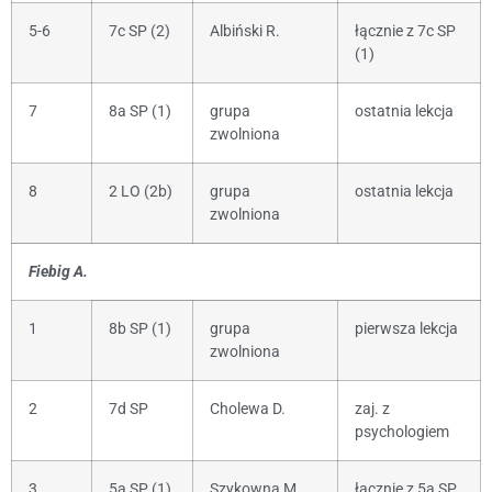
5-6
7c SP (2)
Albiński R.
łącznie z 7c SP
(1)
7
8a SP (1)
grupa
ostatnia lekcja
zwolniona
8
2 LO (2b)
grupa
ostatnia lekcja
zwolniona
Fiebig A.
1
8b SP (1)
grupa
pierwsza lekcja
zwolniona
2
7d SP
Cholewa D.
zaj. z
psychologiem
3
5a SP (1)
Szykowna M.
łącznie z 5a SP