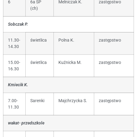
6
6a SP
Melniczak K.
zastępstwo
(ch)
Sobczak P.
11.30-
świetlica
Polna K.
zastępstwo
14.30
15.00-
świetlica
Kuźnicka M.
zastępstwo
16.30
Kmiecik K.
7.00-
Sarenki
Majchrzycka S.
zastępstwo
11.30
wakat- przedszkole