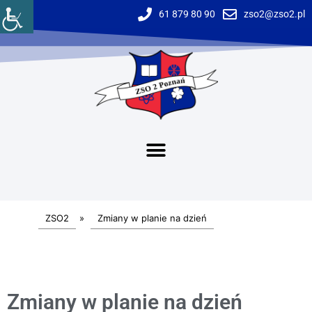
61 879 80 90
zso2@zso2.pl
ZSO2
»
Zmiany w planie na dzień
Zmiany w planie na dzień