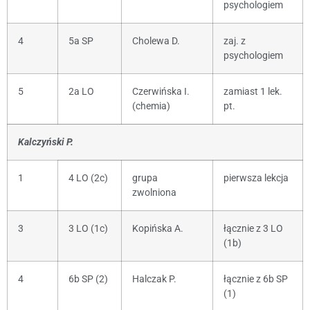
psychologiem
4
5a SP
Cholewa D.
zaj. z
psychologiem
5
2a LO
Czerwińska I.
zamiast 1 lek.
(chemia)
pt.
Kalczyński P.
1
4 LO (2c)
grupa
pierwsza lekcja
zwolniona
3
3 LO (1c)
Kopińska A.
łącznie z 3 LO
(1b)
4
6b SP (2)
Halczak P.
łącznie z 6b SP
(1)