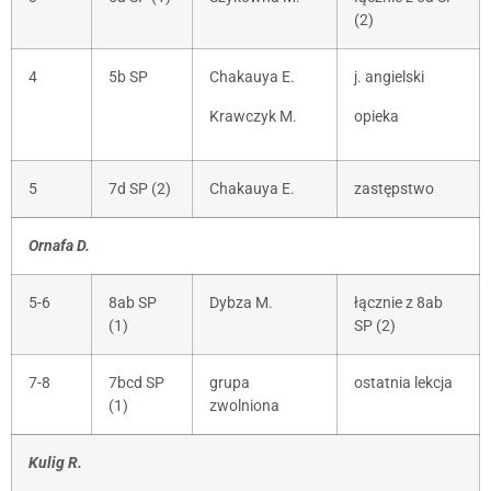
(2)
4
5b SP
Chakauya E.
j. angielski
Krawczyk M.
opieka
5
7d SP (2)
Chakauya E.
zastępstwo
Ornafa D.
5-6
8ab SP
Dybza M.
łącznie z 8ab
(1)
SP (2)
7-8
7bcd SP
grupa
ostatnia lekcja
(1)
zwolniona
Kulig R.