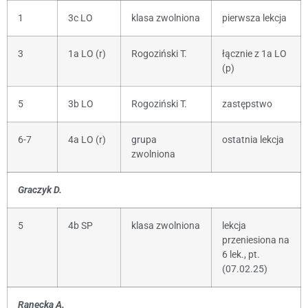
1
3c LO
klasa zwolniona
pierwsza lekcja
3
1a LO (r)
Rogoziński T.
łącznie z 1a LO
(p)
5
3b LO
Rogoziński T.
zastępstwo
6-7
4a LO (r)
grupa
ostatnia lekcja
zwolniona
Graczyk D.
5
4b SP
klasa zwolniona
lekcja
przeniesiona na
6 lek., pt.
(07.02.25)
Ranecka A.