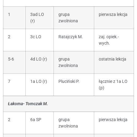
1
3ad LO
grupa
pierwsza lekcja
(r)
zwolniona
2
3c LO
Ratajczyk M.
zaj. opiek.-
wych.
5-6
4d LO (r)
grupa
ostatnia lekcja
zwolniona
7
1a LO (r)
Pluciński P.
łącznie z 1a LO
(p)
Łakoma- Tomczak M.
2
6a SP
grupa
pierwsza lekcja
zwolniona