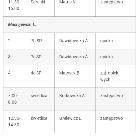
11.30-
Sarenki
Matus N.
zastępstwo
15.00
Maciejewski Ł.
2
7b SP
Dawidowska A.
opieka
3
7c SP
Dawidowska A.
opieka
4
4c SP
Matysek B.
zaj. opiek.-
wych.
7.00-
świetlica
Borkowska A.
zastępstwo
8.00
12.30-
świetlica
Grelewicz E.
zastępstwo
14.30