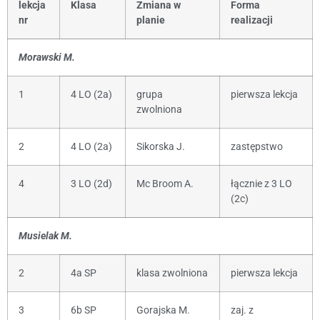
lekcja
Klasa
Zmiana w
Forma
nr
planie
realizacji
Morawski M.
1
4 LO (2a)
grupa
pierwsza lekcja
zwolniona
2
4 LO (2a)
Sikorska J.
zastępstwo
4
3 LO (2d)
Mc Broom A.
łącznie z 3 LO
(2c)
Musielak M.
2
4a SP
klasa zwolniona
pierwsza lekcja
3
6b SP
Gorajska M.
zaj. z