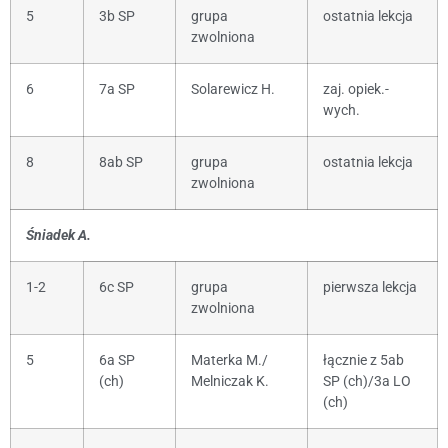
5
3b SP
grupa
ostatnia lekcja
zwolniona
6
7a SP
Solarewicz H.
zaj. opiek.-
wych.
8
8ab SP
grupa
ostatnia lekcja
zwolniona
Śniadek A.
1-2
6c SP
grupa
pierwsza lekcja
zwolniona
5
6a SP
Materka M./
łącznie z 5ab
(ch)
Melniczak K.
SP (ch)/3a LO
(ch)