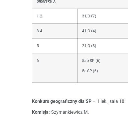
Sikorska J.
1-2
3 LO (7)
3-4
4 LO (4)
5
2 LO (3)
6
5ab SP (6)
5c SP (6)
Konkurs geograficzny dla SP
– 1 lek., sala 18
Komisja:
Szymankiewicz M.