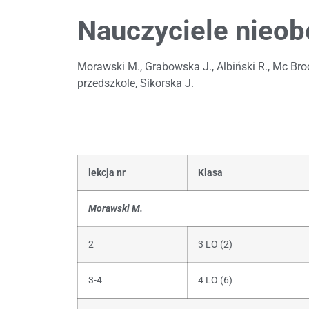
Nauczyciele nieob
Morawski M., Grabowska J., Albiński R., Mc Broom
przedszkole, Sikorska J.
lekcja nr
Klasa
Morawski M.
2
3 LO (2)
3-4
4 LO (6)