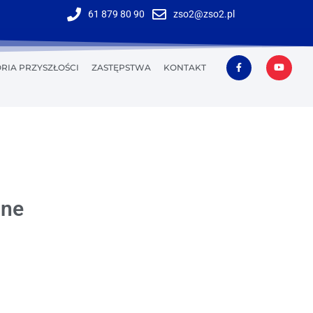
61 879 80 90
zso2@zso2.pl
RIA PRZYSZŁOŚCI
ZASTĘPSTWA
KONTAKT
one