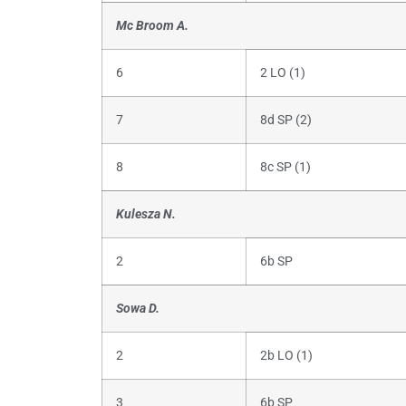
Mc Broom A.
6
2 LO (1)
7
8d SP (2)
8
8c SP (1)
Kulesza N.
2
6b SP
Sowa D.
2
2b LO (1)
3
6b SP