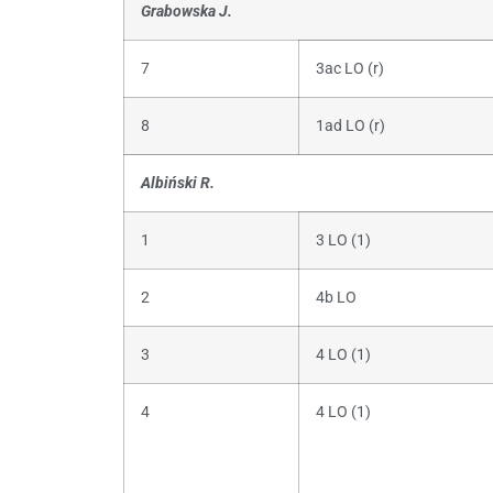
Grabowska J.
7
3ac LO (r)
8
1ad LO (r)
Albiński R.
1
3 LO (1)
2
4b LO
3
4 LO (1)
4
4 LO (1)