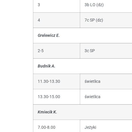
3
3b LO (dz)
4
7c SP (dz)
Grelewicz E.
2-5
3c SP
Budnik A.
11.30-13.30
świetlica
13.30-15.00
świetlica
Kmiecik K.
7.00-8.00
Jeżyki