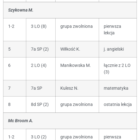
Szykowna M.
1-2
3 LO (8)
grupa zwolniona
pierwsza
lekcja
5
7a SP (2)
Wiłkość K.
j. angielski
6
2 LO (4)
Manikowska M.
łącznie z 2 LO
(3)
7
7a SP
Kulesz N.
matematyka
8
8d SP (2)
grupa zwolniona
ostatnia lekcja
Mc Broom A.
1-2
3 LO (2)
grupa zwolniona
pierwsza