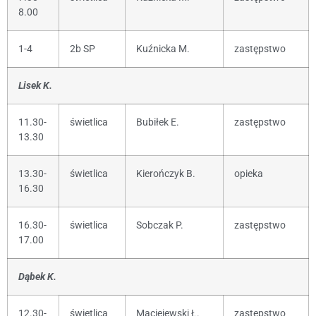
8.00
1-4
2b SP
Kuźnicka M.
zastępstwo
Lisek K.
11.30-
świetlica
Bubiłek E.
zastępstwo
13.30
13.30-
świetlica
Kierończyk B.
opieka
16.30
16.30-
świetlica
Sobczak P.
zastępstwo
17.00
Dąbek K.
12.30-
świetlica
Maciejewski Ł.
zastępstwo