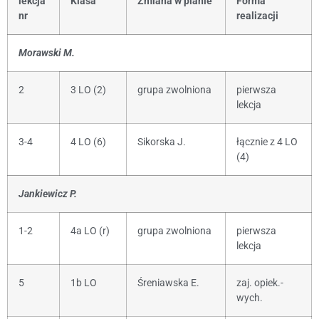
lekcja
Klasa
Zmiana w planie
Forma
nr
realizacji
Morawski M.
2
3 LO (2)
grupa zwolniona
pierwsza
lekcja
3-4
4 LO (6)
Sikorska J.
łącznie z 4 LO
(4)
Jankiewicz P.
1-2
4a LO (r)
grupa zwolniona
pierwsza
lekcja
5
1b LO
Śreniawska E.
zaj. opiek.-
wych.