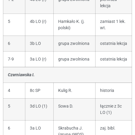
lekcja
5
4b LO (r)
Hamkało K. (j.
zamiast 1 lek.
polski)
wt.
6
3b LO
grupa zwolniona
ostatnia lekcja
7-9
3a LO (r)
grupa zwolniona
ostatnia lekcja
Czerniawska I.
4
8c SP
Kulig R.
historia
5
3d LO (1)
Sowa D.
łącznie z 3c
LO (1)
6
3a LO
Skrabucha J.
zaj. bibl.
(grupa rWOS)