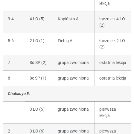
lekcja
3-4
4 LO (5)
Kopińska A.
łącznie z 4 LO
(2)
5-6
2 LO (1)
Fiebig A.
łącznie z 2 LO
(2)
7
8d SP (2)
grupa zwolniona
ostatnia lekcja
8
8c SP (1)
grupa zwolniona
ostatnia lekcja
Chakauya E.
1
3 LO (5)
grupa zwolniona
pierwsza
lekcja
2
3 LO (6)
grupa zwolniona
pierwsza