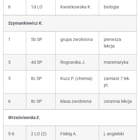
6
1d LO
Kwiatkowska K.
biologia
Szymankiewicz K.
1
5b SP
grupa zwolniona
pierwsza
lekcja
3
4d SP
Rogowska J.
matematyka
5
8c SP
Kucz P. (chemia)
zamiast 7 lek.
pt.
6
8c SP
klasa zwolniona
ostatnia lekcja
Wrześniewska E.
5-6
2 LO (2)
Fiebig A.
j. angielski