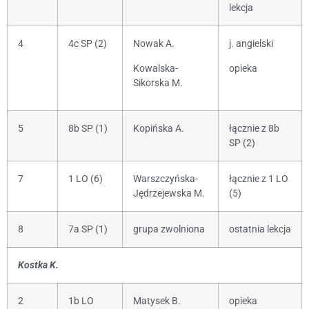
lekcja
4
4c SP (2)
Nowak A.
j. angielski
Kowalska-
opieka
Sikorska M.
5
8b SP (1)
Kopińska A.
łącznie z 8b
SP (2)
7
1 LO (6)
Warszczyńska-
łącznie z 1 LO
Jędrzejewska M.
(5)
8
7a SP (1)
grupa zwolniona
ostatnia lekcja
Kostka K.
2
1b LO
Matysek B.
opieka