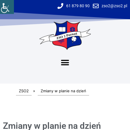
61 879 80 90
zso2@zso2.pl
ZSO2
»
Zmiany w planie na dzień
Zmiany w planie na dzień