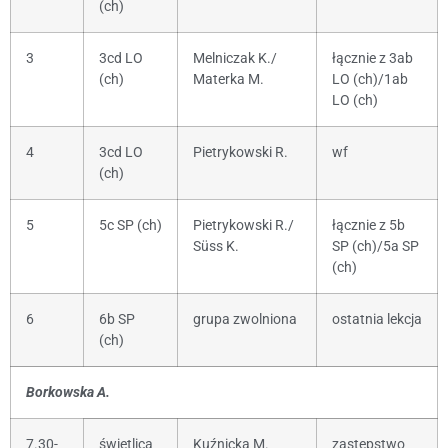
(ch)
3
3cd LO
Melniczak K./
łącznie z 3ab
(ch)
Materka M.
LO (ch)/1ab
LO (ch)
4
3cd LO
Pietrykowski R.
wf
(ch)
5
5c SP (ch)
Pietrykowski R./
łącznie z 5b
Süss K.
SP (ch)/5a SP
(ch)
6
6b SP
grupa zwolniona
ostatnia lekcja
(ch)
Borkowska A.
7.30-
świetlica
Kuźnicka M.
zastępstwo