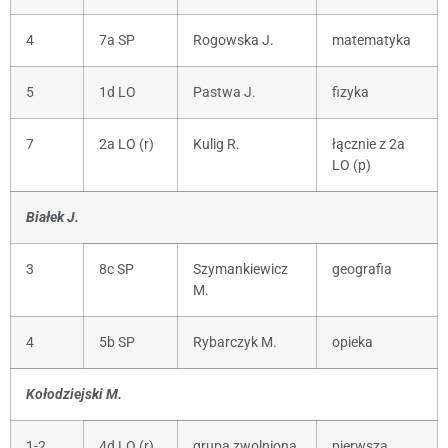
4
7a SP
Rogowska J.
matematyka
5
1d LO
Pastwa J.
fizyka
7
2a LO (r)
Kulig R.
łącznie z 2a
LO (p)
Białek J.
3
8c SP
Szymankiewicz
geografia
M.
4
5b SP
Rybarczyk M.
opieka
Kołodziejski M.
1-2
4d LO (r)
grupa zwolniona
pierwsza