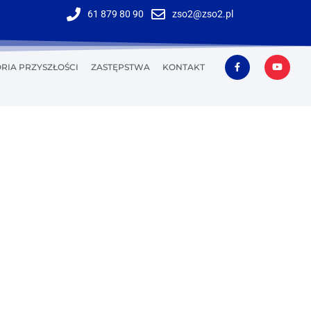
61 879 80 90
zso2@zso2.pl
RIA PRZYSZŁOŚCI
ZASTĘPSTWA
KONTAKT