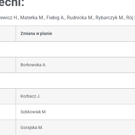
ecni:
rewicz H., Materka M., Fiebig A., Rudnicka M., Rybarczyk M., Ró
Zmiana w planie
Borkowska A.
Korbacz J.
Sobkowiak M.
Gorajska M.