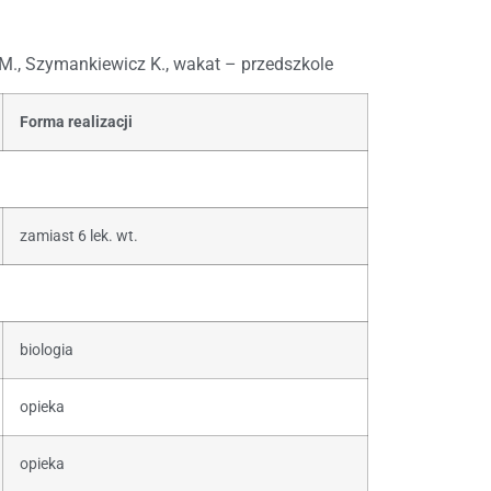
j M., Szymankiewicz K., wakat – przedszkole
Forma realizacji
zamiast 6 lek. wt.
biologia
opieka
opieka