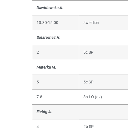
Dawidowska A.
13.30-15.00
świetlica
Solarewicz H.
2
5c SP
Materka M.
5
5c SP
7-8
3a LO (dz)
Fiebig A.
4
2b SP