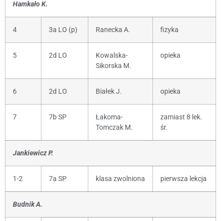
Hamkało K.
4
3a LO (p)
Ranecka A.
fizyka
5
2d LO
Kowalska-
opieka
Sikorska M.
6
2d LO
Białek J.
opieka
7
7b SP
Łakoma-
zamiast 8 lek.
Tomczak M.
śr.
Jankiewicz P.
1-2
7a SP
klasa zwolniona
pierwsza lekcja
Budnik A.