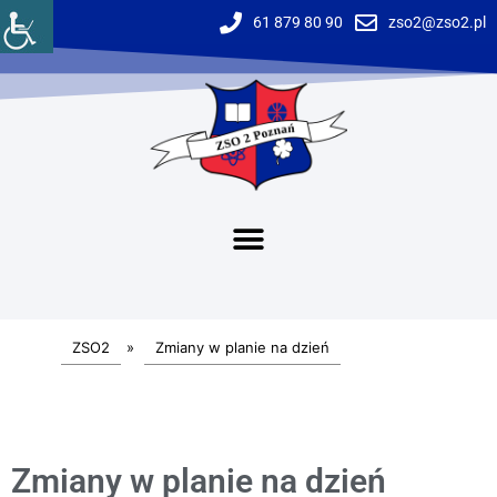
61 879 80 90
zso2@zso2.pl
ZSO2
»
Zmiany w planie na dzień
Zmiany w planie na dzień