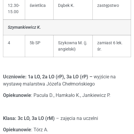
12.30-
świetlica
Dąbek K.
zastępstwo
15.00
Szymankiewicz K.
4
5b SP
Szykowna M. (j.
zamiast 6 lek.
angielski)
śr.
Uczniowie: 1a LO, 2a LO (rP), 3a LO (rP) –
wyjście na
wystawę malarstwa Józefa Chełmońskiego
Opiekunowie
: Pacuła D., Hamkało K., Jankiewicz P.
Klasa: 3c LO, 3a LO (rM)
– zajęcia na uczelni
Opiekunowie
: Tórz A.