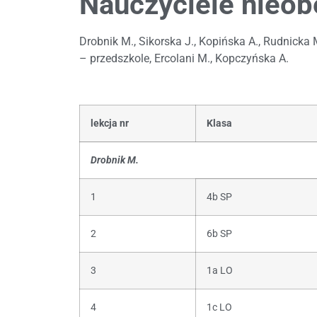
Nauczyciele nieob
Drobnik M., Sikorska J., Kopińska A., Rudnicka 
– przedszkole, Ercolani M., Kopczyńska A.
lekcja nr
Klasa
Drobnik M.
1
4b SP
2
6b SP
3
1a LO
4
1c LO