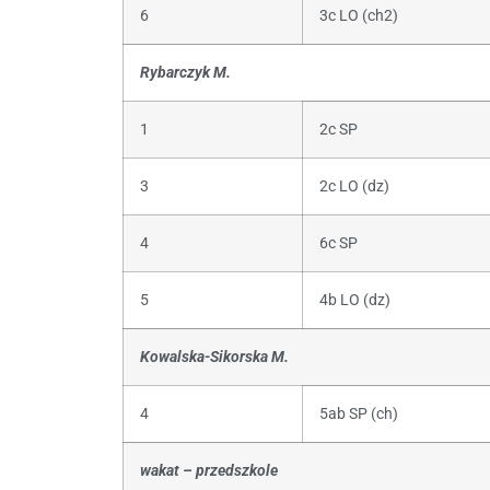
6
3c LO (ch2)
Rybarczyk M.
1
2c SP
3
2c LO (dz)
4
6c SP
5
4b LO (dz)
Kowalska-Sikorska M.
4
5ab SP (ch)
wakat – przedszkole