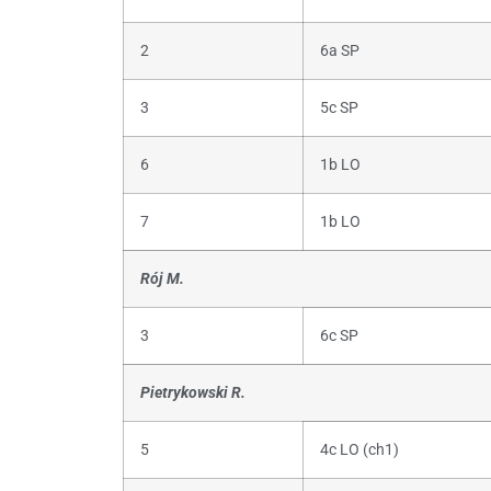
2
6a SP
3
5c SP
6
1b LO
7
1b LO
Rój M.
3
6c SP
Pietrykowski R.
5
4c LO (ch1)