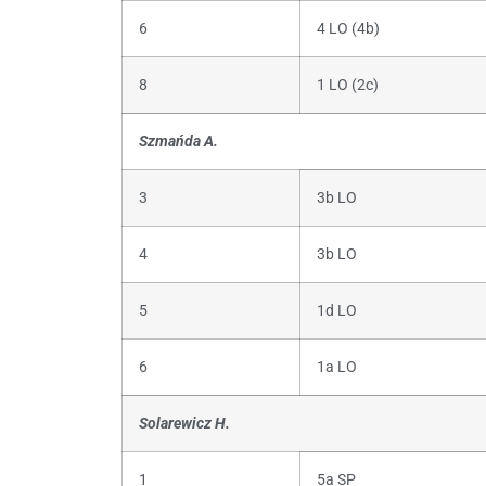
6
4 LO (4b)
8
1 LO (2c)
Szmańda A.
3
3b LO
4
3b LO
5
1d LO
6
1a LO
Solarewicz H.
1
5a SP