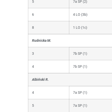
5
7a SP (2)
6
4 LO (3b)
8
1 LO (1c)
Rudnicka M.
3
7b SP (1)
4
7b SP (1)
Albiński R.
4
7a SP (1)
5
7a SP (1)