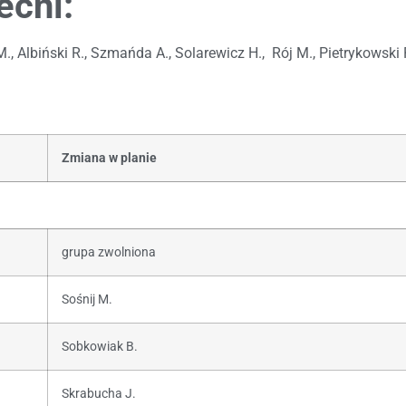
ecni:
M., Albiński R., Szmańda A., Solarewicz H., Rój M., Pietrykowsk
Zmiana w planie
grupa zwolniona
Sośnij M.
Sobkowiak B.
Skrabucha J.