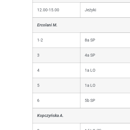
12.00-15.00
Jeżyki
Ercolani M.
1-2
8a SP
3
4a SP
4
1a LO
5
1a LO
6
5b SP
Kopczyńska A.