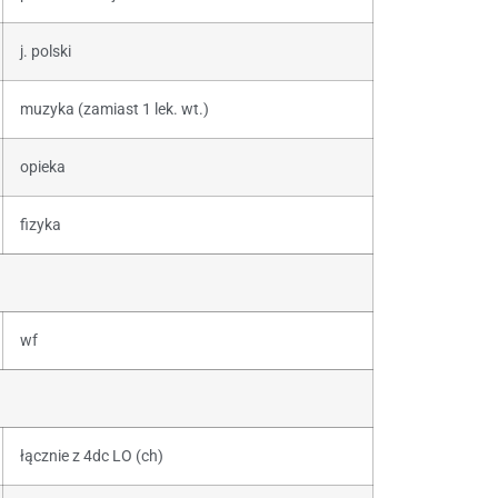
j. polski
muzyka (zamiast 1 lek. wt.)
opieka
fizyka
wf
łącznie z 4dc LO (ch)