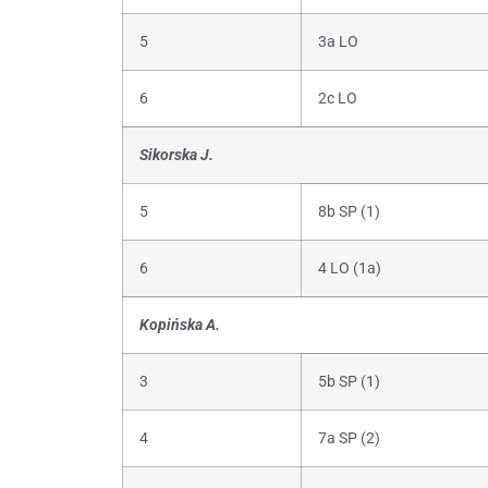
5
3a LO
6
2c LO
Sikorska J.
5
8b SP (1)
6
4 LO (1a)
Kopińska A.
3
5b SP (1)
4
7a SP (2)