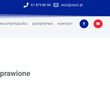
61 879 80 90
zso2@zso2.pl
RIA PRZYSZŁOŚCI
ZASTĘPSTWA
KONTAKT
oprawione