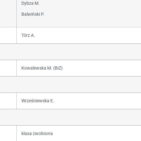
Dybza M.
Balwiński P.
Tórz A.
Kowalewska M. (BiZ)
Wrześniewska E.
klasa zwolniona