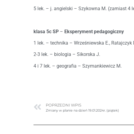
5 lek. – j. angielski – Szykowna M. (zamiast 4 le
klasa 5c SP
–
Eksperyment pedagogiczny
1 lek. – technika – Wrześniewska E., Ratajczyk
2-3 lek. – biologia – Sikorska J.
4 i 7 lek. – geografia – Szymankiewicz M.
POPRZEDNI WPIS
Zmiany w planie na dzień 19.01.2024r. (piątek)