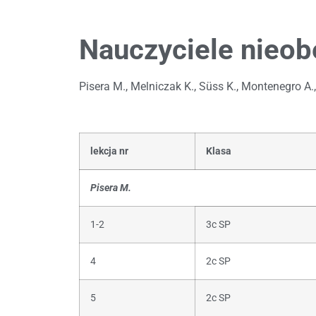
Nauczyciele nieob
Pisera M., Melniczak K., Süss K., Montenegro A.,
lekcja nr
Klasa
Pisera M.
1-2
3c SP
4
2c SP
5
2c SP