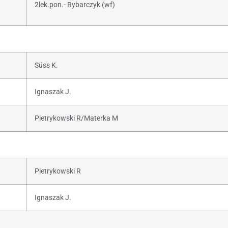
2lek.pon.- Rybarczyk (wf)
Süss K.
Ignaszak J.
Pietrykowski R/Materka M
Pietrykowski R
Ignaszak J.