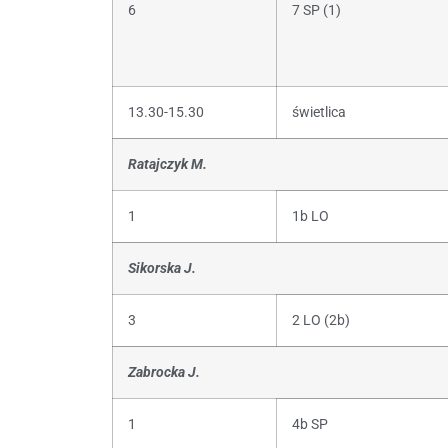
6
7 SP (1)
13.30-15.30
świetlica
Ratajczyk M.
1
1b LO
Sikorska J.
3
2 LO (2b)
Zabrocka J.
1
4b SP