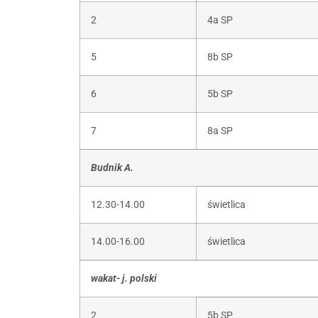
2
4a SP
5
8b SP
6
5b SP
7
8a SP
Budnik A.
12.30-14.00
świetlica
14.00-16.00
świetlica
wakat- j. polski
2
5b SP