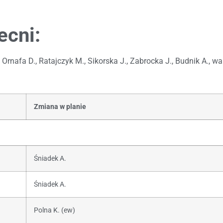
ecni:
 Ornafa D., Ratajczyk M., Sikorska J., Zabrocka J., Budnik A., wak
Zmiana w planie
Śniadek A.
Śniadek A.
Polna K. (ew)