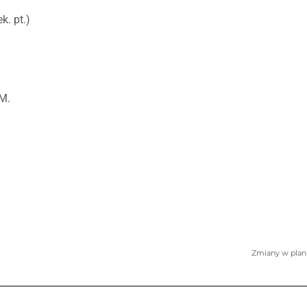
k. pt.)
 M.
Zmiany w plani