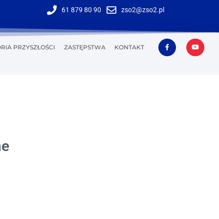
61 879 80 90
zso2@zso2.pl
RIA PRZYSZŁOŚCI
ZASTĘPSTWA
KONTAKT
ne