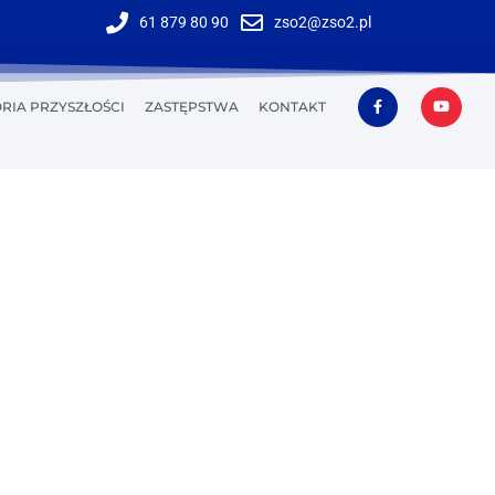
61 879 80 90
zso2@zso2.pl
RIA PRZYSZŁOŚCI
ZASTĘPSTWA
KONTAKT