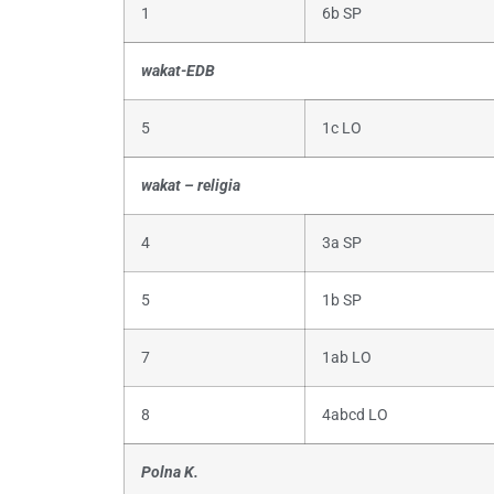
1
6b SP
wakat-EDB
5
1c LO
wakat – religia
4
3a SP
5
1b SP
7
1ab LO
8
4abcd LO
Polna K.