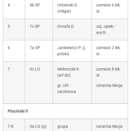
4
4b SP
Urbański G.
zamiast 6 lek.
(religia)
śr.
5
7c SP
Ornafa D.
zaj. opiek.-
wych.
6
7a SP
Jankiewicz P. (j.
zamiast 2 lek.
polski)
śr.
7
3c LO
Melniczak K.
zamiast 8 lek.
(wf-dz)
śr.
gr. chł.
ostatnia lekcja
zwolniona
Pluciński P.
7-8
3a LO (p)
grupa
ostatnia lekcja