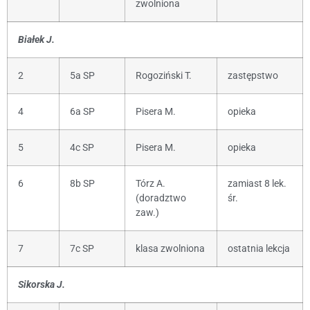
zwolniona
Białek J.
2
5a SP
Rogoziński T.
zastępstwo
4
6a SP
Pisera M.
opieka
5
4c SP
Pisera M.
opieka
6
8b SP
Tórz A.
zamiast 8 lek.
(doradztwo
śr.
zaw.)
7
7c SP
klasa zwolniona
ostatnia lekcja
Sikorska J.