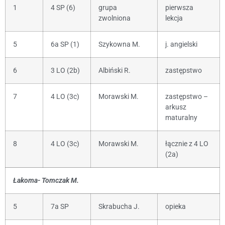
1
4 SP (6)
grupa
pierwsza
zwolniona
lekcja
5
6a SP (1)
Szykowna M.
j. angielski
6
3 LO (2b)
Albiński R.
zastępstwo
7
4 LO (3c)
Morawski M.
zastępstwo –
arkusz
maturalny
8
4 LO (3c)
Morawski M.
łącznie z 4 LO
(2a)
Łakoma- Tomczak M.
5
7a SP
Skrabucha J.
opieka