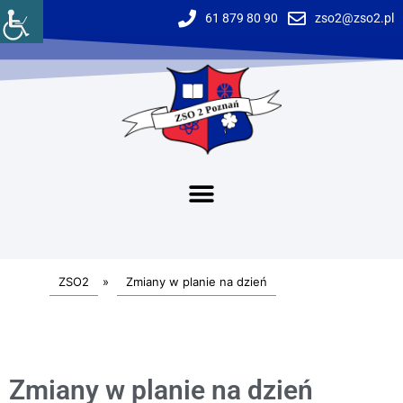
61 879 80 90
zso2@zso2.pl
ZSO2
»
Zmiany w planie na dzień
Zmiany w planie na dzień