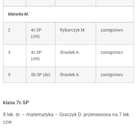
Materka M.
2
4c SP
Rybarczyk M.
zastępstwo
(chł)
3
4c SP
Śniadek A.
zastępstwo
(chł)
5
5b SP (dz)
Śniadek A.
zastępstwo
klasa 7c SP
8 lek. śr. – matematyka – Graczyk D. przeniesiona na 7 lek.
czw.