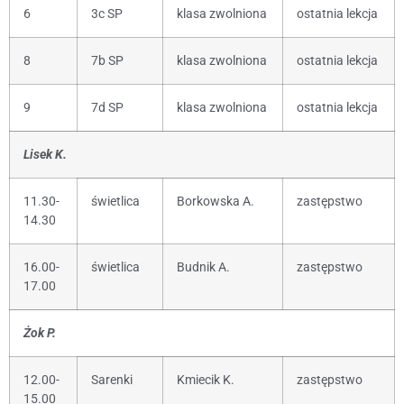
6
3c SP
klasa zwolniona
ostatnia lekcja
8
7b SP
klasa zwolniona
ostatnia lekcja
9
7d SP
klasa zwolniona
ostatnia lekcja
Lisek K.
11.30-
świetlica
Borkowska A.
zastępstwo
14.30
16.00-
świetlica
Budnik A.
zastępstwo
17.00
Żok P.
12.00-
Sarenki
Kmiecik K.
zastępstwo
15.00