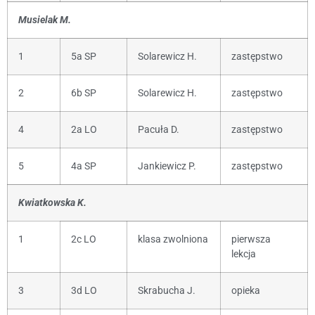
Musielak M.
1
5a SP
Solarewicz H.
zastępstwo
2
6b SP
Solarewicz H.
zastępstwo
4
2a LO
Pacuła D.
zastępstwo
5
4a SP
Jankiewicz P.
zastępstwo
Kwiatkowska K.
1
2c LO
klasa zwolniona
pierwsza
lekcja
3
3d LO
Skrabucha J.
opieka