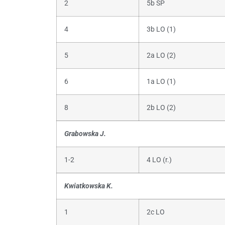
2
5b SP
4
3b LO (1)
5
2a LO (2)
6
1a LO (1)
8
2b LO (2)
Grabowska J.
1-2
4 LO (r.)
Kwiatkowska K.
1
2c LO