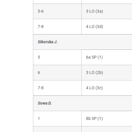
5-6
3 LO (3a)
7-8
4 LO (3d)
Sikorska J.
5
6a SP (1)
6
3 LO (2b)
7-8
4 LO (3c)
Sowa D.
1
8b SP (1)