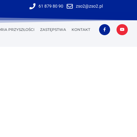
61 879 80 90
zso2@zso2.pl
RIA PRZYSZŁOŚCI
ZASTĘPSTWA
KONTAKT