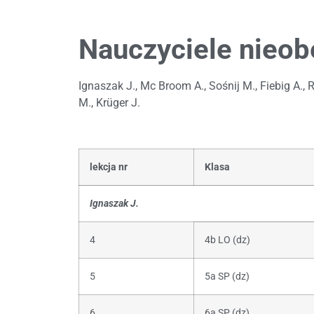
Nauczyciele nieob
Ignaszak J., Mc Broom A., Sośnij M., Fiebig A.,
M., Krüger J.
lekcja nr
Klasa
Ignaszak J.
4
4b LO (dz)
5
5a SP (dz)
6
6a SP (dz)