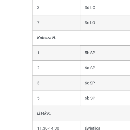
3
3d LO
7
3c LO
Kulesza N.
1
5b SP
2
6a SP
3
6c SP
5
6b SP
Lisek K.
11.30-14.30
świetlica