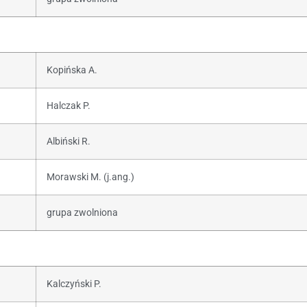
Kopińska A.
Halczak P.
Albiński R.
Morawski M. (j.ang.)
grupa zwolniona
Kalczyński P.