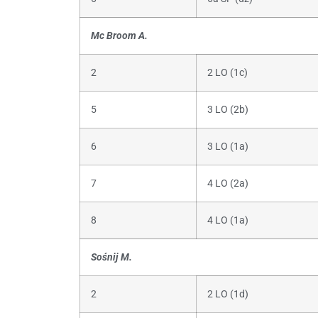
Mc Broom A.
2
2 LO (1c)
5
3 LO (2b)
6
3 LO (1a)
7
4 LO (2a)
8
4 LO (1a)
Sośnij M.
2
2 LO (1d)