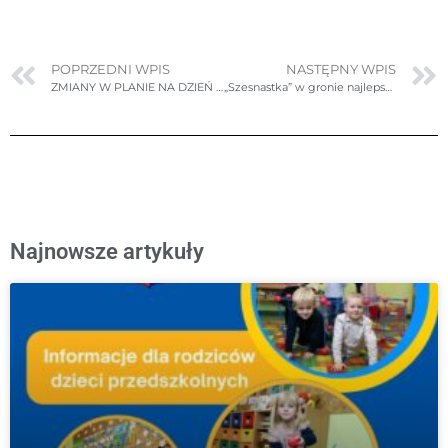
POPRZEDNI WPIS
NASTĘPNY WPIS
ZMIANY W PLANIE NA DZIEŃ 18.05.2022r. środa
„Szesnastka” w gronie najlepszych
Najnowsze artykuły