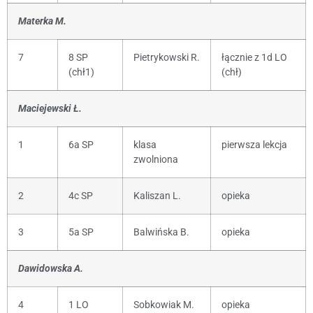
Materka M.
7
8 SP
Pietrykowski R.
łącznie z 1d LO
(chł1)
(chł)
Maciejewski Ł.
1
6a SP
klasa
pierwsza lekcja
zwolniona
2
4c SP
Kaliszan L.
opieka
3
5a SP
Balwińska B.
opieka
Dawidowska A.
4
1 LO
Sobkowiak M.
opieka