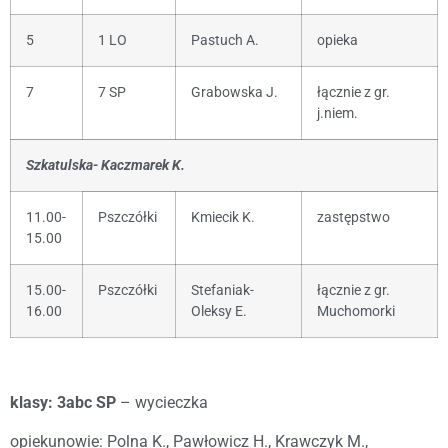
5
1 LO
Pastuch A.
opieka
7
7 SP
Grabowska J.
łącznie z gr.
j.niem.
Szkatulska- Kaczmarek K.
11.00-
Pszczółki
Kmiecik K.
zastępstwo
15.00
15.00-
Pszczółki
Stefaniak-
łącznie z gr.
16.00
Oleksy E.
Muchomorki
klasy: 3abc SP
– wycieczka
opiekunowie: Polna K., Pawłowicz H., Krawczyk M.,