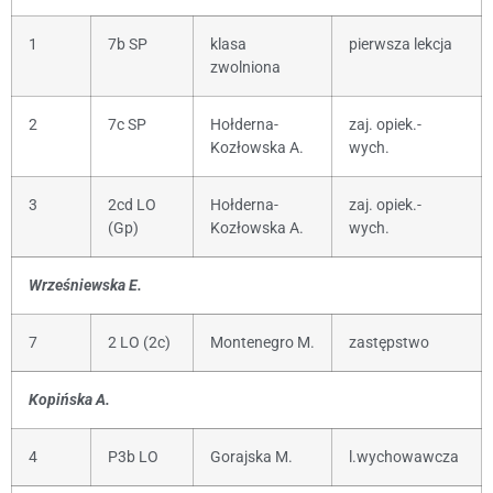
1
7b SP
klasa
pierwsza lekcja
zwolniona
2
7c SP
Hołderna-
zaj. opiek.-
Kozłowska A.
wych.
3
2cd LO
Hołderna-
zaj. opiek.-
(Gp)
Kozłowska A.
wych.
Wrześniewska E.
7
2 LO (2c)
Montenegro M.
zastępstwo
Kopińska A.
4
P3b LO
Gorajska M.
l.wychowawcza