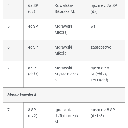
4
6a SP
Kowalska-
łącznie z 7a SP
(dz)
Sikorska M.
(dz)
5
4c SP
Morawski
wf
Mikołaj
6
4c SP
Morawski
zastępstwo
Mikołaj
7
8 SP
Morawski
łącznie z 8
(chł3)
M./Melniczak
SP(chł2)/
K
1cLO(chł)
Marcinkowska A.
7
8 SP
Ignaszak
łącznie z 8 SP
(dz2)
J./Rybarczyk
(dz1/3)
M.