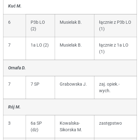
Kuć M.
6
P3b LO
Musielak B.
łącznie z P3b LO
(2)
(1)
7
1a LO (2)
Musielak B.
łącznie z 1a LO
(1)
Ornafa D.
7
7 SP
Grabowska J.
zaj. opiek.-
wych.
Rój M.
3
6a SP
Kowalska-
zastępstwo
(dz)
Sikorska M.