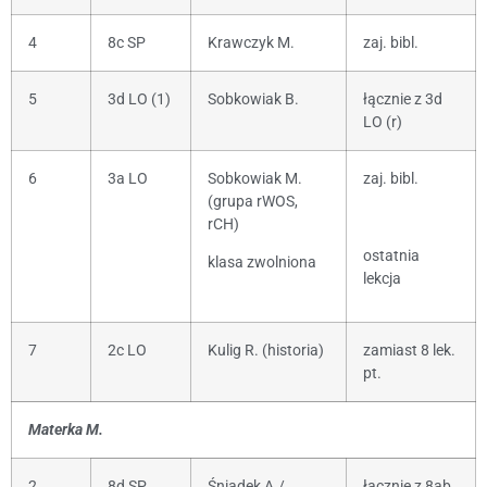
4
8c SP
Krawczyk M.
zaj. bibl.
5
3d LO (1)
Sobkowiak B.
łącznie z 3d
LO (r)
6
3a LO
Sobkowiak M.
zaj. bibl.
(grupa rWOS,
rCH)
ostatnia
klasa zwolniona
lekcja
7
2c LO
Kulig R. (historia)
zamiast 8 lek.
pt.
Materka M.
2
8d SP
Śniadek A./
łącznie z 8ab