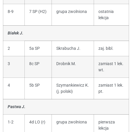
8-9
7 SP (H2)
grupa zwolniona
ostatnia
lekcja
Białek J.
2
5a SP
Skrabucha J.
zaj. bibl.
3
8c SP
Drobnik M.
zamiast 1 lek.
wt.
4
5b SP
Szymankiewicz K.
zamiast 1 lek.
(j. polski)
pt.
Pastwa J.
1-2
4d LO (r)
grupa zwolniona
pierwsza
lekcja