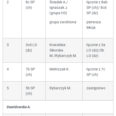
2
8c SP
Śniadek A./
łącznie z 8ab
(ch)
Ignaszak J.
SP (ch)/ 8cd
(grupa H3)
SP (dz)
grupa zwolniona
pierwsza
lekcja
3
3cd LO
Kowalska-
łącznie z 3a
(dz)
Sikorska
LO (dz)/3b
M./Rybarczyk M.
LO (dz)
4
7b SP
Melniczak K.
łącznie z 7c
(ch)
SP (ch)
5
5b SP
Rybarczyk M.
zastępstwo
(ch)
Dawidowska A.