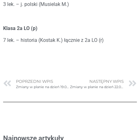
3 lek. – j. polski (Musielak M.)
Klasa 2a LO (p)
7 lek. – historia (Kostak K.) łącznie z 2a LO (r)
POPRZEDNI WPIS
NASTĘPNY WPIS
Zmiany w planie na dzień 19.09.2025r. (piątek)
Zmiany w planie na dzień 22.09.2025r. (poniedziałek)
Najnowsze artykuły