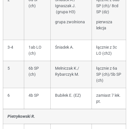
(ch)
Ignaszak J.
SP (ch)/ 8cd
(grupa H3)
SP (dz)
grupa zwolniona
pierwsza
lekcja
3-4
1ab LO
Śniadek A.
łącznie z 3c
(ch)
LO (ch2)
5
6b SP
Melniczak K./
łącznie z 6a
(ch)
Rybarczyk M.
SP (ch)/5b SP
(ch)
6
4b SP
Bubiłek E. (EZ)
zamiast 7 lek.
pt.
Pietrykowski R.