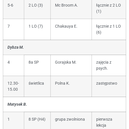
5-6
2 LO (3)
Mc Broom A.
łącznie z 2 LO
(1)
7
1 LO (7)
Chakauya E.
łącznie z 1 LO
(6)
Dybza M.
4
8a SP
Gorajska M.
zajęcia z
psych.
12.30-
świetlica
Polna K.
zastępstwo
15.00
Matysek B.
1
8 SP (H4)
grupa zwolniona
pierwsza
lekcja