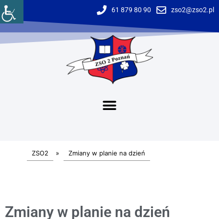
61 879 80 90
zso2@zso2.pl
ZSO2
»
Zmiany w planie na dzień
Zmiany w planie na dzień