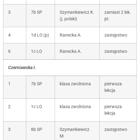
3
7b SP
Szymankiewicz K.
zamiast 2 lek.
(j. polski)
pt.
4
1d LO (p)
Ranecka A.
zastępstwo
6
1c LO
Ranecka A.
zastępstwo
Czerniawska I.
1
7b SP
klasa zwolniona
pierwsza
lekcja
2
1c LO
klasa zwolniona
pierwsza
lekcja
3
8b SP
Szymankiewicz
zastępstwo
M.