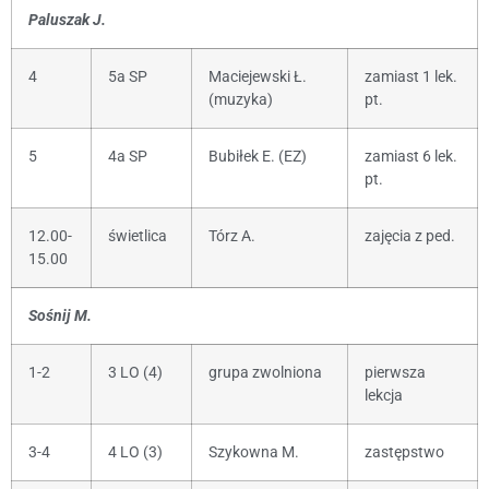
Paluszak J.
4
5a SP
Maciejewski Ł.
zamiast 1 lek.
(muzyka)
pt.
5
4a SP
Bubiłek E. (EZ)
zamiast 6 lek.
pt.
12.00-
świetlica
Tórz A.
zajęcia z ped.
15.00
Sośnij M.
1-2
3 LO (4)
grupa zwolniona
pierwsza
lekcja
3-4
4 LO (3)
Szykowna M.
zastępstwo