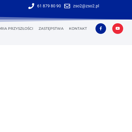
61 879 80 90
zso2@zso2.pl
RIA PRZYSZŁOŚCI
ZASTĘPSTWA
KONTAKT