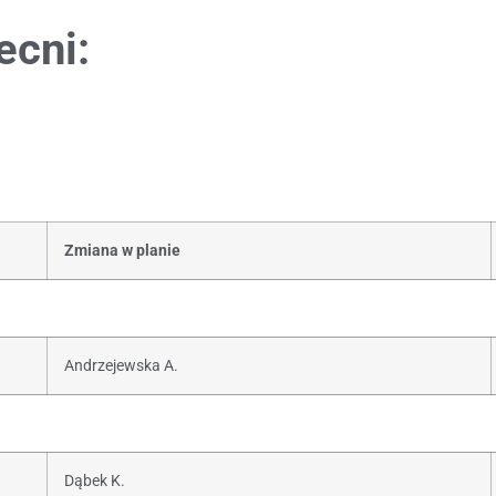
ecni:
Zmiana w planie
Andrzejewska A.
Dąbek K.