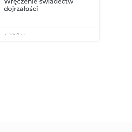
Wręczenie świadectw
dojrzałości
3 lipca 2026