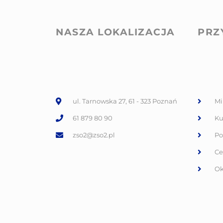
NASZA LOKALIZACJA
PRZ
ul. Tarnowska 27, 61 - 323 Poznań
Mi
61 879 80 90
Ku
zso2@zso2.pl
Po
Ce
Ok