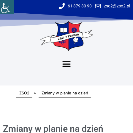
61 879 80 90
zso2@zso2.pl
ZSO2
»
Zmiany w planie na dzień
Zmiany w planie na dzień