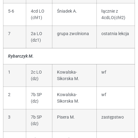
5-6
4cd LO
Śniadek A.
łącznie z
(chł1)
4cdLO(chł2)
7
2a LO
grupa zwolniona
ostatnia lekcja
(dz1)
Rybarczyk M.
1
2c LO
Kowalska-
wf
(dz)
Sikorska M.
2
7b SP
Kowalska-
wf
(dz)
Sikorska M.
3
7b SP
Pisera M.
zastępstwo
(dz)