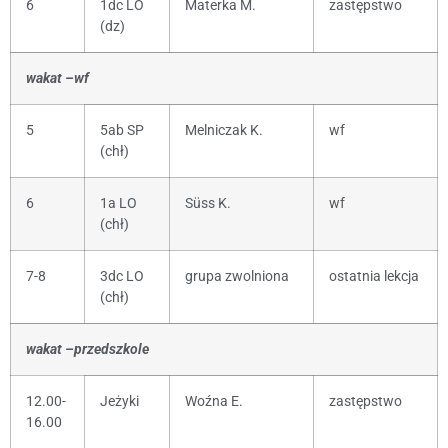
6
1dc LO
Materka M.
zastępstwo
(dz)
wakat –wf
5
5ab SP
Melniczak K.
wf
(chł)
6
1a LO
Süss K.
wf
(chł)
7-8
3dc LO
grupa zwolniona
ostatnia lekcja
(chł)
wakat –przedszkole
12.00-
Jeżyki
Woźna E.
zastępstwo
16.00