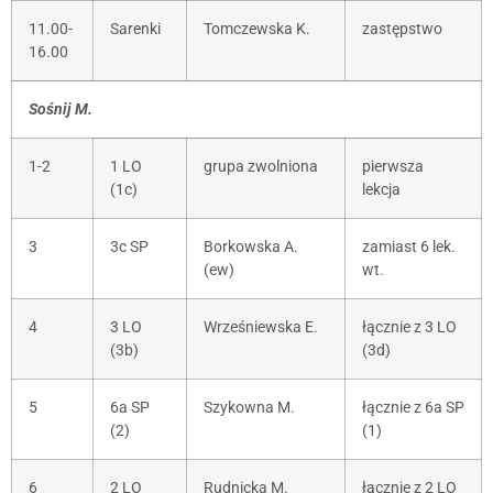
11.00-
Sarenki
Tomczewska K.
zastępstwo
16.00
Sośnij M.
1-2
1 LO
grupa zwolniona
pierwsza
(1c)
lekcja
3
3c SP
Borkowska A.
zamiast 6 lek.
(ew)
wt.
4
3 LO
Wrześniewska E.
łącznie z 3 LO
(3b)
(3d)
5
6a SP
Szykowna M.
łącznie z 6a SP
(2)
(1)
6
2 LO
Rudnicka M.
łącznie z 2 LO