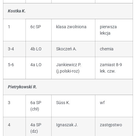
Kostka K.
1
6c SP
klasa zwolniona
pierwsza
lekcja
3-4
4b LO
Skoczeń A.
chemia
5-6
4a LO
Jankiewicz P.
zamiast 8-9
(j.polski-roz)
lek. czw.
Pietrykowski R.
3
6a SP
Süss K.
wf
(chł)
4
4a SP
Ignaszak J.
zastępstwo
(dz)