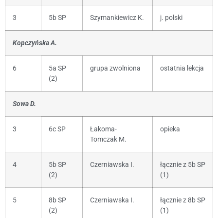
3
5b SP
Szymankiewicz K.
j. polski
Kopczyńska A.
6
5a SP
grupa zwolniona
ostatnia lekcja
(2)
Sowa D.
3
6c SP
Łakoma-
opieka
Tomczak M.
4
5b SP
Czerniawska I.
łącznie z 5b SP
(2)
(1)
5
8b SP
Czerniawska I.
łącznie z 8b SP
(2)
(1)