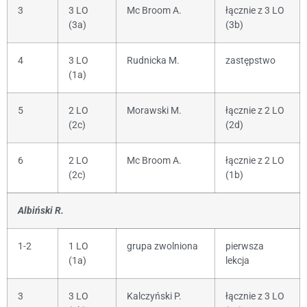
3
3 LO
Mc Broom A.
łącznie z 3 LO
(3a)
(3b)
4
3 LO
Rudnicka M.
zastępstwo
(1a)
5
2 LO
Morawski M.
łącznie z 2 LO
(2c)
(2d)
6
2 LO
Mc Broom A.
łącznie z 2 LO
(2c)
(1b)
Albiński R.
1-2
1 LO
grupa zwolniona
pierwsza
(1a)
lekcja
3
3 LO
Kalczyński P.
łącznie z 3 LO