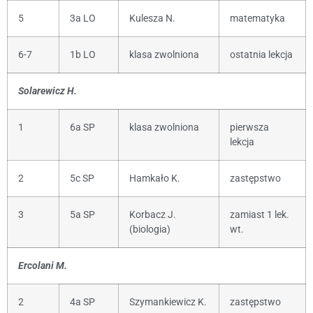
5
3a LO
Kulesza N.
matematyka
6-7
1b LO
klasa zwolniona
ostatnia lekcja
Solarewicz H.
1
6a SP
klasa zwolniona
pierwsza
lekcja
2
5c SP
Hamkało K.
zastępstwo
3
5a SP
Korbacz J.
zamiast 1 lek.
(biologia)
wt.
Ercolani M.
2
4a SP
Szymankiewicz K.
zastępstwo