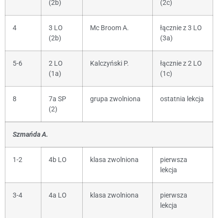
(2b)
(2c)
4
3 LO
Mc Broom A.
łącznie z 3 LO
(2b)
(3a)
5-6
2 LO
Kalczyński P.
łącznie z 2 LO
(1a)
(1c)
8
7a SP
grupa zwolniona
ostatnia lekcja
(2)
Szmańda A.
1-2
4b LO
klasa zwolniona
pierwsza
lekcja
3-4
4a LO
klasa zwolniona
pierwsza
lekcja