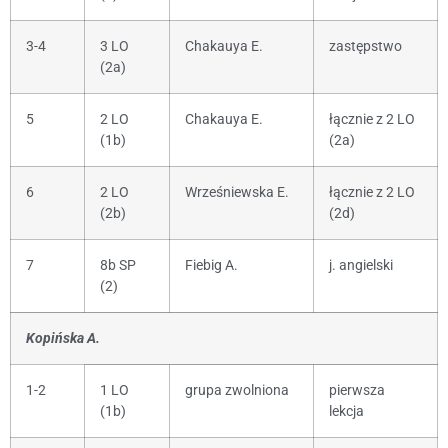
3-4
3 LO
Chakauya E.
zastępstwo
(2a)
5
2 LO
Chakauya E.
łącznie z 2 LO
(1b)
(2a)
6
2 LO
Wrześniewska E.
łącznie z 2 LO
(2b)
(2d)
7
8b SP
Fiebig A.
j. angielski
(2)
Kopińska A.
1-2
1 LO
grupa zwolniona
pierwsza
(1b)
lekcja