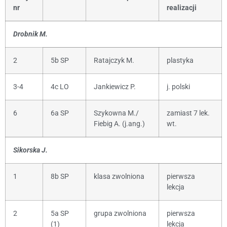
nr
realizacji
Drobnik M.
2
5b SP
Ratajczyk M.
plastyka
3-4
4c LO
Jankiewicz P.
j. polski
6
6a SP
Szykowna M./
zamiast 7 lek.
Fiebig A. (j.ang.)
wt.
Sikorska J.
1
8b SP
klasa zwolniona
pierwsza
lekcja
2
5a SP
grupa zwolniona
pierwsza
(1)
lekcja