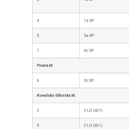
4
1a SP
5
5a SP
7
4c SP
Pisera M.
6
3c SP
Kowalska-Sikorska M.
2
2 LO (dz1)
3
2 LO (dz1)