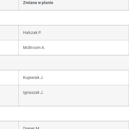
Zmiana w planie
Halczak P.
McBroom A.
Kujawiak J.
Ignaszak J.
Dreger M.