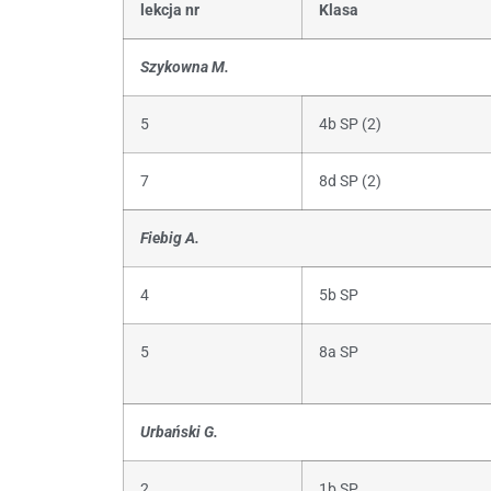
lekcja nr
Klasa
Szykowna M.
5
4b SP (2)
7
8d SP (2)
Fiebig A.
4
5b SP
5
8a SP
Urbański G.
2
1b SP