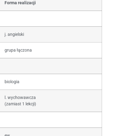
Forma realizacji
j. angielski
grupa łączona
biologia
l. wychowawcza
(zamiast 1 lekcji)
ew