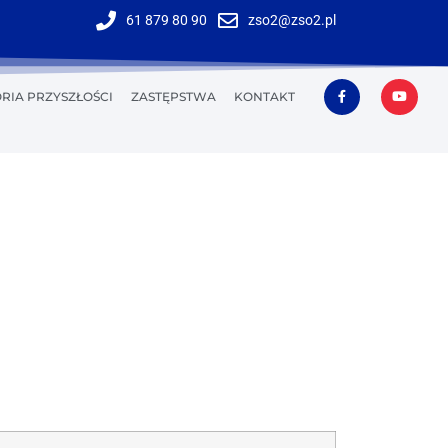
61 879 80 90
zso2@zso2.pl
RIA PRZYSZŁOŚCI
ZASTĘPSTWA
KONTAKT