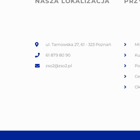
NASZA LOKALIZACJA
PRZ
ul. Tarnowska 27, 61 - 323 Poznań
Mi
61 879 80 90
Ku
zso2@zso2.pl
Po
Ce
Ok