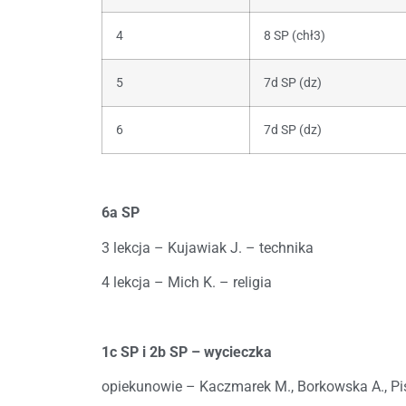
4
8 SP (chł3)
5
7d SP (dz)
6
7d SP (dz)
6a SP
3 lekcja – Kujawiak J. – technika
4 lekcja – Mich K. – religia
1c SP i 2b SP – wycieczka
opiekunowie – Kaczmarek M., Borkowska A., Pis