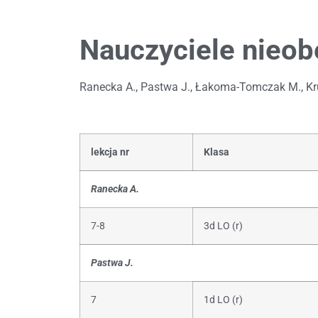
Nauczyciele nieob
Ranecka A., Pastwa J., Łakoma-Tomczak M., Krug
lekcja nr
Klasa
Ranecka A.
7-8
3d LO (r)
Pastwa J.
7
1d LO (r)