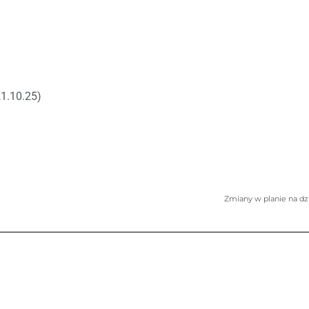
(21.10.25)
Zmiany w planie na dz