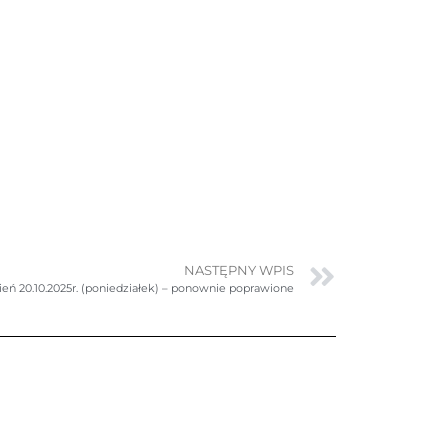
NASTĘPNY WPIS
ień 20.10.2025r. (poniedziałek) – ponownie poprawione