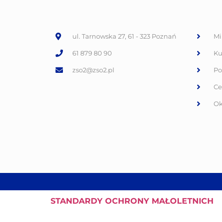
ul. Tarnowska 27, 61 - 323 Poznań
Mi
61 879 80 90
Ku
zso2@zso2.pl
Po
Ce
Ok
STANDARDY
OCHRONY MAŁOLETNICH