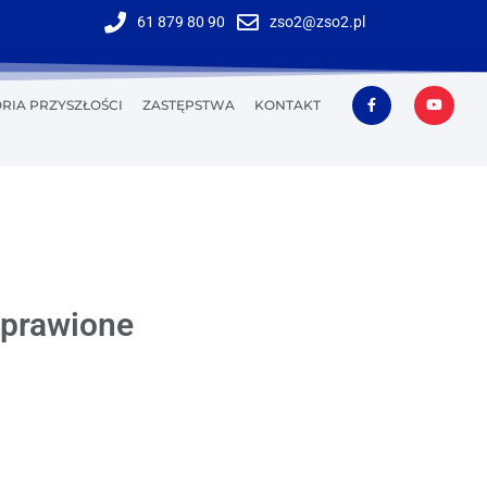
61 879 80 90
zso2@zso2.pl
RIA PRZYSZŁOŚCI
ZASTĘPSTWA
KONTAKT
oprawione