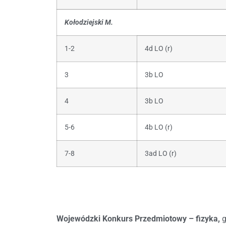
Kołodziejski M.
1-2
4d LO (r)
3
3b LO
4
3b LO
5-6
4b LO (r)
7-8
3ad LO (r)
Wojewódzki Konkurs Przedmiotowy – fizyka,
g