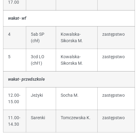
17.00
wakat- wf
4
5ab SP
Kowalska-
zastępstwo
(chł)
Sikorska M.
5
3cd LO
Kowalska-
zastępstwo
(chł1)
Sikorska M.
wakat- przedszkole
12.00-
Jeżyki
Socha M.
zastępstwo
15.00
11.00-
Sarenki
Tomczewska K.
zastępstwo
14.30