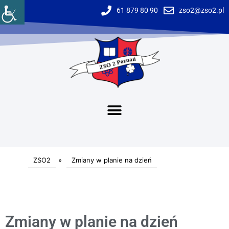
61 879 80 90
zso2@zso2.pl
ZSO2
»
Zmiany w planie na dzień
Zmiany w planie na dzień