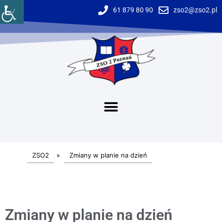
61 879 80 90
zso2@zso2.pl
ZSO2
»
Zmiany w planie na dzień
Zmiany w planie na dzień