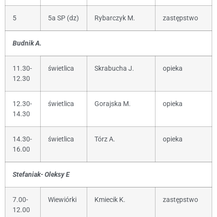
5
5a SP (dz)
Rybarczyk M.
zastępstwo
Budnik A.
11.30-
świetlica
Skrabucha J.
opieka
12.30
12.30-
świetlica
Gorajska M.
opieka
14.30
14.30-
świetlica
Tórz A.
opieka
16.00
Stefaniak- Oleksy E
7.00-
Wiewiórki
Kmiecik K.
zastępstwo
12.00