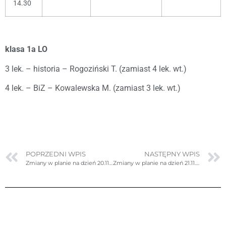
14.30
klasa 1a LO
3 lek. – historia – Rogoziński T. (zamiast 4 lek. wt.)
4 lek. – BiZ – Kowalewska M. (zamiast 3 lek. wt.)
POPRZEDNI WPIS
NASTĘPNY WPIS
Zmiany w planie na dzień 20.11.2023r. (poniedziałek)- ponownie poprawione
Zmiany w planie na dzień 21.11.2023r. (wtorek)- poprawione