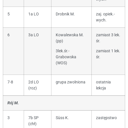
5
1a LO
Drobnik M.
zaj. opiek.-
wych.
6
3a LO
Kowalewska M.
zamiast 3 lek.
(pp)
śr.
3lek.śr.-
zamiast 1 lek.
Grabowska
śr.
(WOS)
7-8
2d LO
grupa zwolniona
ostatnia
(roz)
lekcja
Rój M.
3
7b SP
Süss K.
zastępstwo
(chł)