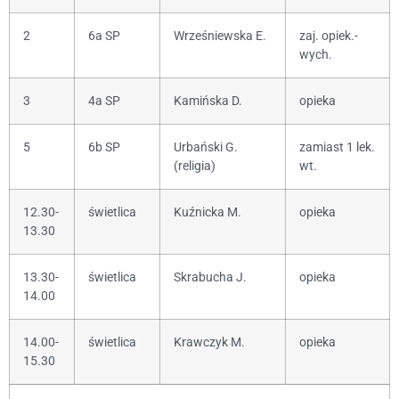
2
6a SP
Wrześniewska E.
zaj. opiek.-
wych.
3
4a SP
Kamińska D.
opieka
5
6b SP
Urbański G.
zamiast 1 lek.
(religia)
wt.
12.30-
świetlica
Kuźnicka M.
opieka
13.30
13.30-
świetlica
Skrabucha J.
opieka
14.00
14.00-
świetlica
Krawczyk M.
opieka
15.30