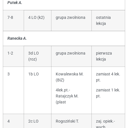
Putek A.
7-8
4 LO (k2)
grupa zwolniona
ostatnia
lekcja
Ranecka A.
1-2
3d LO
grupa zwolniona
pierwsza
(roz)
lekcja
3
1b LO
Kowalewska M.
zamiast 4 lek.
(BiZ)
pt.
4lek.pt.-
zamiast 1 lek.
Ratajczyk M.
pt.
(plast
4
2c LO
Rogoziński T.
zaj. opiek.-
wych.