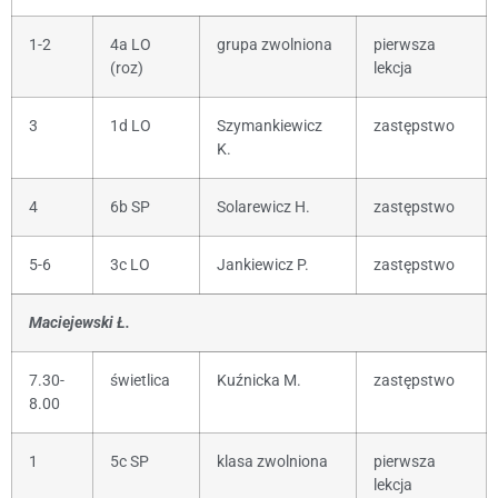
1-2
4a LO
grupa zwolniona
pierwsza
(roz)
lekcja
3
1d LO
Szymankiewicz
zastępstwo
K.
4
6b SP
Solarewicz H.
zastępstwo
5-6
3c LO
Jankiewicz P.
zastępstwo
Maciejewski Ł.
7.30-
świetlica
Kuźnicka M.
zastępstwo
8.00
1
5c SP
klasa zwolniona
pierwsza
lekcja