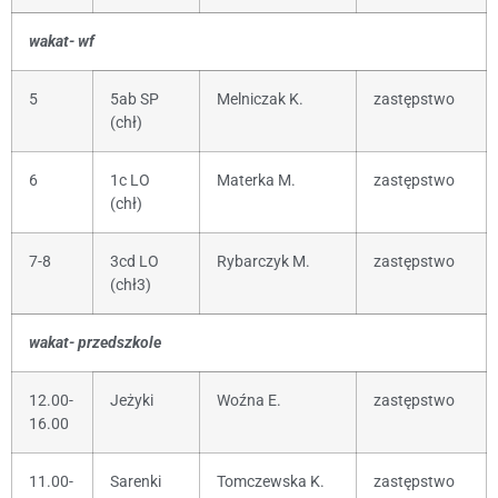
wakat- wf
5
5ab SP
Melniczak K.
zastępstwo
(chł)
6
1c LO
Materka M.
zastępstwo
(chł)
7-8
3cd LO
Rybarczyk M.
zastępstwo
(chł3)
wakat- przedszkole
12.00-
Jeżyki
Woźna E.
zastępstwo
16.00
11.00-
Sarenki
Tomczewska K.
zastępstwo