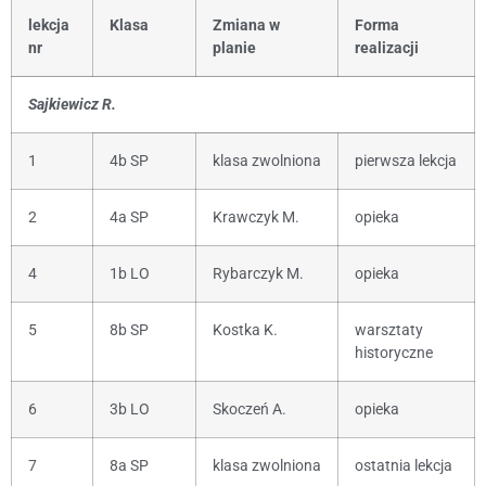
lekcja
Klasa
Zmiana w
Forma
nr
planie
realizacji
Sajkiewicz R.
1
4b SP
klasa zwolniona
pierwsza lekcja
2
4a SP
Krawczyk M.
opieka
4
1b LO
Rybarczyk M.
opieka
5
8b SP
Kostka K.
warsztaty
historyczne
6
3b LO
Skoczeń A.
opieka
7
8a SP
klasa zwolniona
ostatnia lekcja