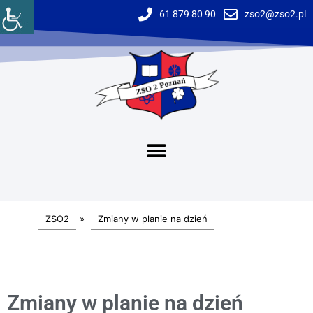
61 879 80 90
zso2@zso2.pl
ZSO2
»
Zmiany w planie na dzień
Zmiany w planie na dzień