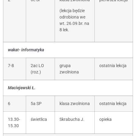
(lekcja będzie
odrobiona we
wt. 26.09.br. na
8 lek.
wakat- informatyka
7-8
2ac LO
grupa
ostatnia lekcja
(roz.)
zwolniona
Maciejewski Ł.
6
5a SP
klasa zwolniona
ostatnia lekcja
13.30-
świetlica
Skrabucha J.
opieka
15.30