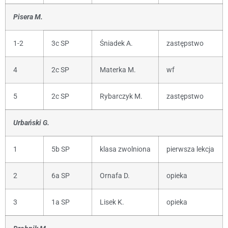
Pisera M.
1-2
3c SP
Śniadek A.
zastępstwo
4
2c SP
Materka M.
wf
5
2c SP
Rybarczyk M.
zastępstwo
Urbański G.
1
5b SP
klasa zwolniona
pierwsza lekcja
2
6a SP
Ornafa D.
opieka
3
1a SP
Lisek K.
opieka