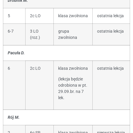
Drobnik M.
5
2c LO
klasa zwolniona
ostatnia lekcja
6-7
3 LO
grupa
ostatnia lekcja
(roz.)
zwolniona
Pacuła D.
6
2c LO
klasa zwolniona
ostatnia lekcja
(lekcja będzie
odrobiona w pt.
29.09.br. na 7
lek.
Rój M.
2
6c SP
klasa zwolniona
pierwsza lekcja