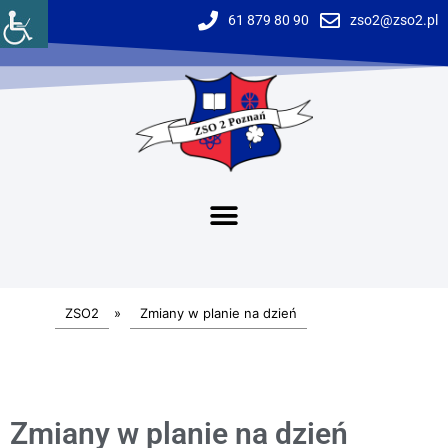
61 879 80 90
zso2@zso2.pl
ZSO2
»
Zmiany w planie na dzień
Zmiany w planie na dzień