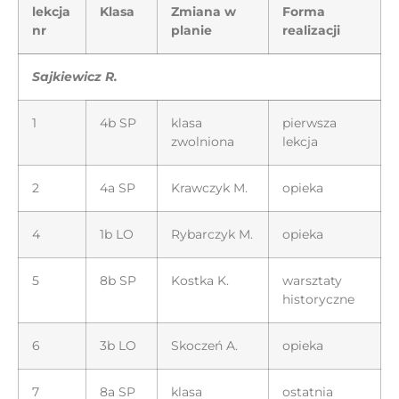
lekcja
Klasa
Zmiana w
Forma
nr
planie
realizacji
Sajkiewicz R.
1
4b SP
klasa
pierwsza
zwolniona
lekcja
2
4a SP
Krawczyk M.
opieka
4
1b LO
Rybarczyk M.
opieka
5
8b SP
Kostka K.
warsztaty
historyczne
6
3b LO
Skoczeń A.
opieka
7
8a SP
klasa
ostatnia