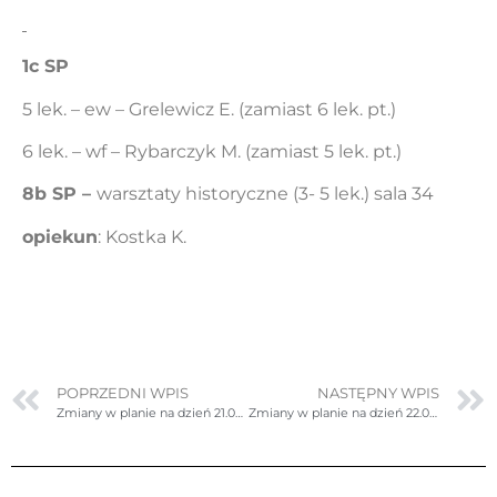
1c SP
5 lek. – ew – Grelewicz E. (zamiast 6 lek. pt.)
6 lek. – wf – Rybarczyk M. (zamiast 5 lek. pt.)
8b SP –
warsztaty historyczne (3- 5 lek.) sala 34
opiekun
: Kostka K.
POPRZEDNI WPIS
NASTĘPNY WPIS
Zmiany w planie na dzień 21.09.2023r. (czwartek)
Zmiany w planie na dzień 22.09.2023r. (piątek)- poprawione