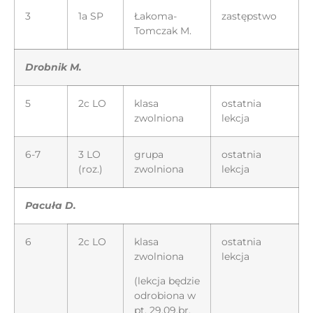
3
1a SP
Łakoma-
zastępstwo
Tomczak M.
Drobnik M.
5
2c LO
klasa
ostatnia
zwolniona
lekcja
6-7
3 LO
grupa
ostatnia
(roz.)
zwolniona
lekcja
Pacuła D.
6
2c LO
klasa
ostatnia
zwolniona
lekcja
(lekcja będzie
odrobiona w
pt. 29.09.br.