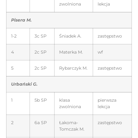
zwolniona
lekcja
Pisera M.
1-2
3c SP
Śniadek A.
zastępstwo
4
2c SP
Materka M.
wf
5
2c SP
Rybarczyk M.
zastępstwo
Urbański G.
1
5b SP
klasa
pierwsza
zwolniona
lekcja
2
6a SP
Łakoma-
zastępstwo
Tomczak M.