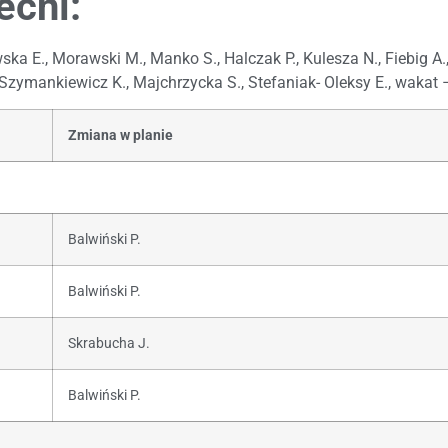
ecni:
wska E., Morawski M., Manko S., Halczak P., Kulesza N., Fiebig A
, Szymankiewicz K., Majchrzycka S., Stefaniak- Oleksy E., wakat
Zmiana w planie
Balwiński P.
Balwiński P.
Skrabucha J.
Balwiński P.