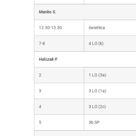
Manko S.
12.30-13.30
świetlica
7-8
4 LO (k)
Halczak P.
2
1 LO (3a)
3
3 LO (1a)
4
3 LO (2c)
5
3b SP