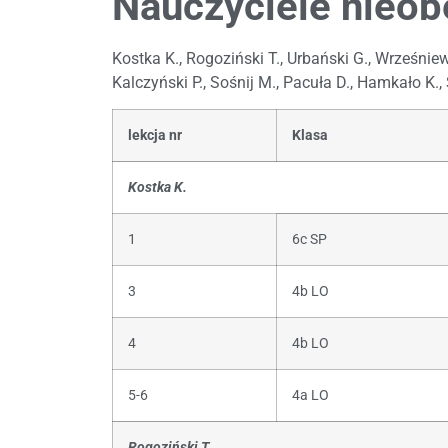
Nauczyciele nieob
Kostka K., Rogoziński T., Urbański G., Wrześnie
Kalczyński P., Sośnij M., Pacuła D., Hamkało K.
lekcja nr
Klasa
Kostka K.
1
6c SP
3
4b LO
4
4b LO
5-6
4a LO
Rogoziński T.