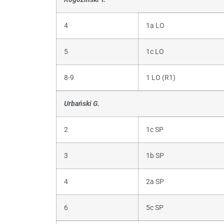
4
1a LO
5
1c LO
8-9
1 LO (R1)
Urbański G.
2
1c SP
3
1b SP
4
2a SP
6
5c SP