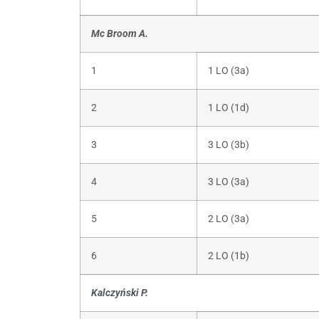
Mc Broom A.
1
1 LO (3a)
2
1 LO (1d)
3
3 LO (3b)
4
3 LO (3a)
5
2 LO (3a)
6
2 LO (1b)
Kalczyński P.