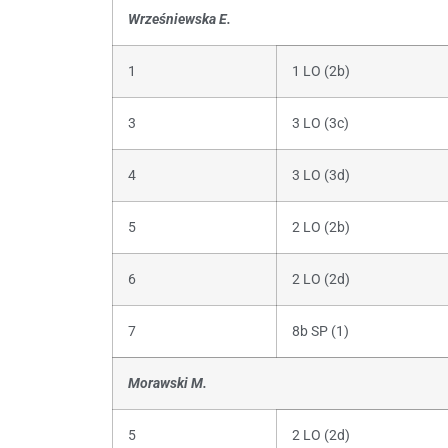
Wrześniewska E.
1
1 LO (2b)
3
3 LO (3c)
4
3 LO (3d)
5
2 LO (2b)
6
2 LO (2d)
7
8b SP (1)
Morawski M.
5
2 LO (2d)