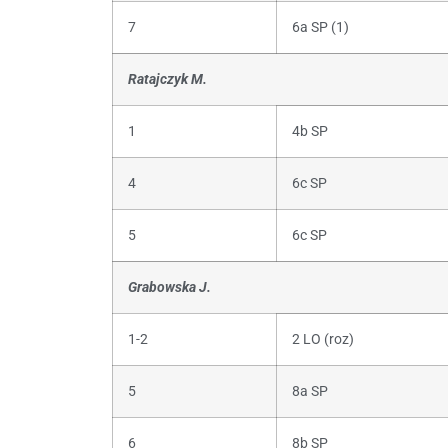
7
6a SP (1)
Ratajczyk M.
1
4b SP
4
6c SP
5
6c SP
Grabowska J.
1-2
2 LO (roz)
5
8a SP
6
8b SP