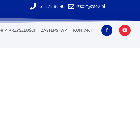
61 879 80 90
zso2@zso2.pl
RIA PRZYSZŁOŚCI
ZASTĘPSTWA
KONTAKT