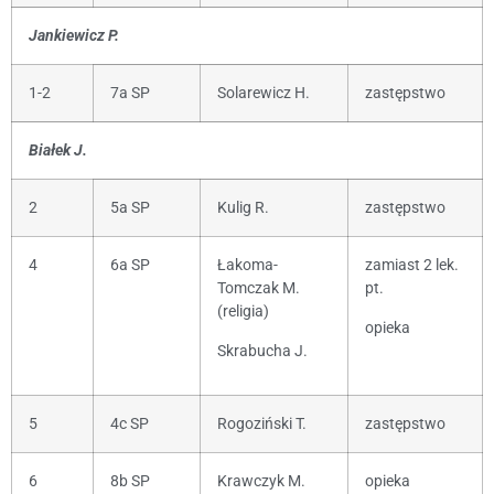
Jankiewicz P.
1-2
7a SP
Solarewicz H.
zastępstwo
Białek J.
2
5a SP
Kulig R.
zastępstwo
4
6a SP
Łakoma-
zamiast 2 lek.
Tomczak M.
pt.
(religia)
opieka
Skrabucha J.
5
4c SP
Rogoziński T.
zastępstwo
6
8b SP
Krawczyk M.
opieka