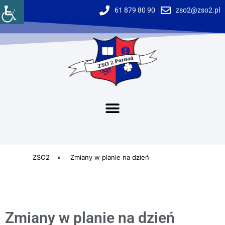
61 879 80 90
zso2@zso2.pl
ZSO2
»
Zmiany w planie na dzień
Zmiany w planie na dzień