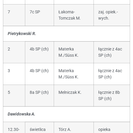
7
7c SP
Łakoma-
zaj. opiek.-
Tomczak M.
wych.
Pietrykowski R.
2
4b SP (ch)
Materka
łącznie z 4ac
M./Süss K.
SP (ch)
3
4b SP (ch)
Materka
łącznie z 4ac
M./Süss K.
SP (ch)
5
8a SP (ch)
Melniczak K.
łącznie z 8b
SP (ch)
Dawidowska A.
12.30-
świetlica
Tórz A.
opieka