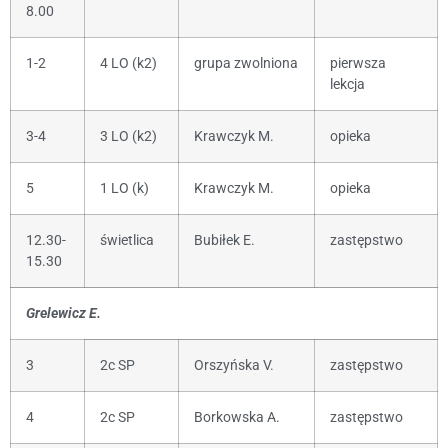
8.00
1-2
4 LO (k2)
grupa zwolniona
pierwsza
lekcja
3-4
3 LO (k2)
Krawczyk M.
opieka
5
1 LO (k)
Krawczyk M.
opieka
12.30-
świetlica
Bubiłek E.
zastępstwo
15.30
Grelewicz E.
3
2c SP
Orszyńska V.
zastępstwo
4
2c SP
Borkowska A.
zastępstwo