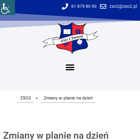
61 879 80 90
zso2@zso2.pl
ZSO2
»
Zmiany w planie na dzień
Zmiany w planie na dzień