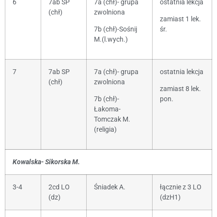
6
7ab SP
7a (chł)- grupa
ostatnia lekcja
(chł)
zwolniona
zamiast 1 lek.
7b (chł)-Sośnij
śr.
M.(l.wych.)
7
7ab SP
7a (chł)- grupa
ostatnia lekcja
(chł)
zwolniona
zamiast 8 lek.
7b (chł)-
pon.
Łakoma-
Tomczak M.
(religia)
Kowalska- Sikorska M.
3-4
2cd LO
Śniadek A.
łącznie z 3 LO
(dz)
(dzH1)