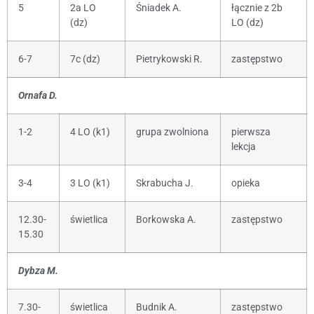
5
2a LO
Śniadek A.
łącznie z 2b
(dz)
LO (dz)
6-7
7c (dz)
Pietrykowski R.
zastępstwo
Ornafa D.
1-2
4 LO (k1)
grupa zwolniona
pierwsza
lekcja
3-4
3 LO (k1)
Skrabucha J.
opieka
12.30-
świetlica
Borkowska A.
zastępstwo
15.30
Dybza M.
7.30-
świetlica
Budnik A.
zastępstwo