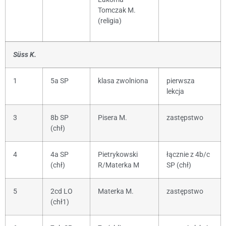
Tomczak M.
(religia)
Süss K.
1
5a SP
klasa zwolniona
pierwsza
lekcja
3
8b SP
Pisera M.
zastępstwo
(chł)
4
4a SP
Pietrykowski
łącznie z 4b/c
(chł)
R/Materka M
SP (chł)
5
2cd LO
Materka M.
zastępstwo
(chł1)