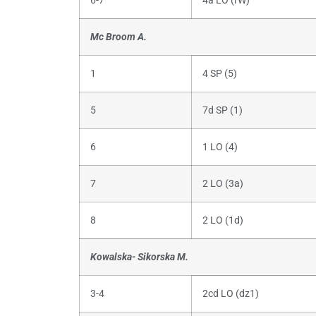
6-7
4a LO (rW)
Mc Broom A.
1
4 SP (5)
5
7d SP (1)
6
1 LO (4)
7
2 LO (3a)
8
2 LO (1d)
Kowalska- Sikorska M.
3-4
2cd LO (dz1)