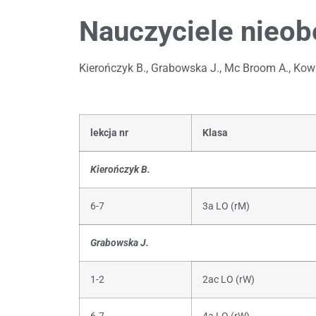
Nauczyciele nieob
Kierończyk B., Grabowska J., Mc Broom A., Kow
lekcja nr
Klasa
Kierończyk B.
6-7
3a LO (rM)
Grabowska J.
1-2
2ac LO (rW)