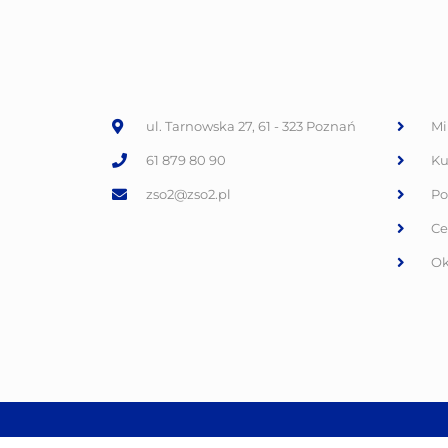
ul. Tarnowska 27, 61 - 323 Poznań
Mi
61 879 80 90
Ku
zso2@zso2.pl
Po
Ce
Ok