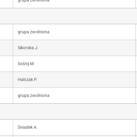
grupa zwolniona
grupa zwolniona
Sikorska J.
Sośnij M.
Halczak P.
grupa zwolniona
Śniadek A.