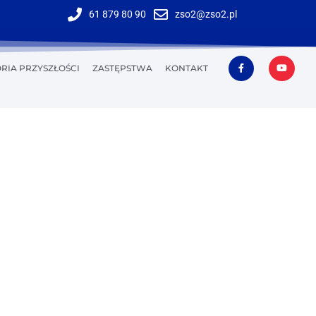
61 879 80 90
zso2@zso2.pl
RIA PRZYSZŁOŚCI
ZASTĘPSTWA
KONTAKT