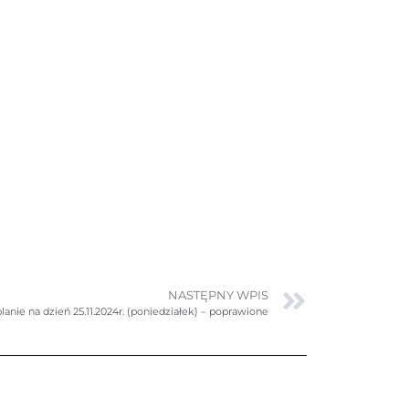
NASTĘPNY WPIS
anie na dzień 25.11.2024r. (poniedziałek) – poprawione