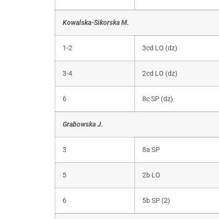
Kowalska-Sikorska M.
1-2
3cd LO (dz)
3-4
2cd LO (dz)
6
8c SP (dz)
Grabowska J.
3
8a SP
5
2b LO
6
5b SP (2)