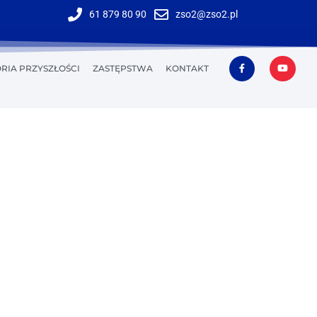
61 879 80 90
zso2@zso2.pl
RIA PRZYSZŁOŚCI
ZASTĘPSTWA
KONTAKT