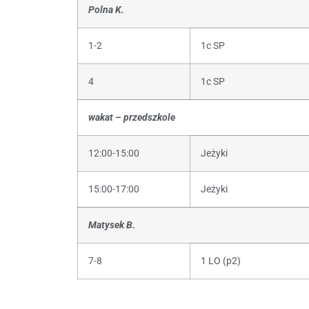
Polna K.
1-2
1c SP
4
1c SP
wakat – przedszkole
12:00-15:00
Jeżyki
15:00-17:00
Jeżyki
Matysek B.
7-8
1 LO (p2)