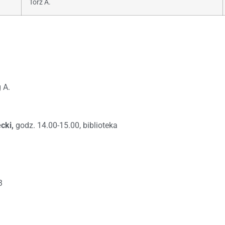
Tórz A.
 A.
cki,
godz. 14.00-15.00, biblioteka
3