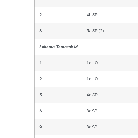
2
4b SP
3
5a SP (2)
Łakoma-Tomczak M.
1
1d LO
2
1a LO
5
4a SP
6
8c SP
9
8c SP