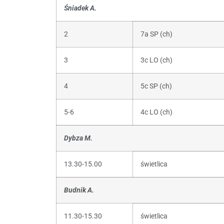
Śniadek A.
2
7a SP (ch)
3
3c LO (ch)
4
5c SP (ch)
5-6
4c LO (ch)
Dybza M.
13.30-15.00
świetlica
Budnik A.
11.30-15.30
świetlica