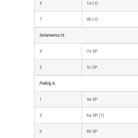
4
1a LO
7
4b LO
Solarewicz H.
4
7a SP
5
5c SP
Fiebig A.
1
4a SP
3
6a SP (1)
6
6b SP