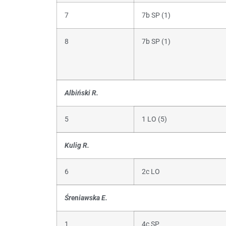
7
7b SP (1)
8
7b SP (1)
Albiński R.
5
1 LO (5)
Kulig R.
6
2c LO
Śreniawska E.
1
4c SP