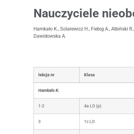
Nauczyciele nieob
Hamkało K., Solarewicz H., Fiebig A., Albiński R
Dawidowska A.
lekcja nr
Klasa
Hamkało K.
1-2
4a LO (p)
3
1c LO