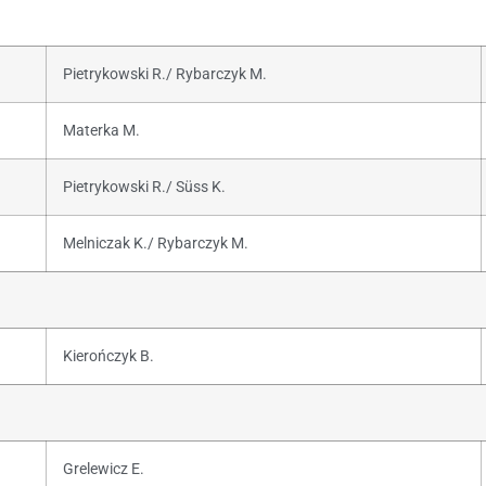
Pietrykowski R./ Rybarczyk M.
Materka M.
Pietrykowski R./ Süss K.
Melniczak K./ Rybarczyk M.
Kierończyk B.
Grelewicz E.