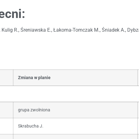
ecni:
., Kulig R., Śreniawska E., Łakoma-Tomczak M., Śniadek A., Dybza
Zmiana w planie
grupa zwolniona
Skrabucha J.