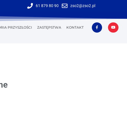
61 879 80 90
zso2@zso2.pl
RIA PRZYSZŁOŚCI
ZASTĘPSTWA
KONTAKT
ne