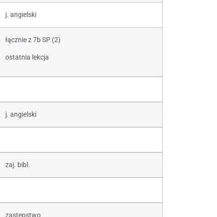
j. angielski
łącznie z 7b SP (2)
ostatnia lekcja
j. angielski
zaj. bibl.
zastępstwo