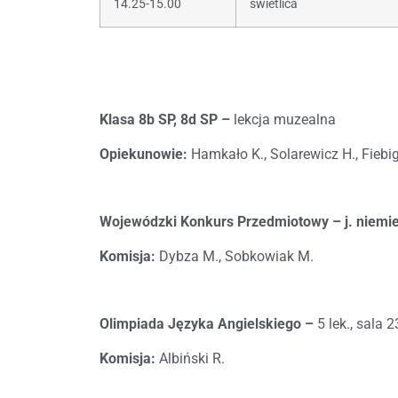
14.25-15.00
świetlica
Klasa 8b SP, 8d SP –
lekcja muzealna
Opiekunowie:
Hamkało K., Solarewicz H., Fiebig
Wojewódzki Konkurs Przedmiotowy – j. niemie
Komisja:
Dybza M., Sobkowiak M.
Olimpiada Języka Angielskiego –
5 lek., sala 2
Komisja:
Albiński R.