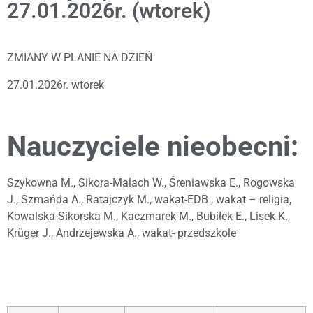
27.01.2026r. (wtorek)
ZMIANY W PLANIE NA DZIEŃ
27.01.2026r. wtorek
Nauczyciele nieobecni:
Szykowna M., Sikora-Malach W., Śreniawska E., Rogowska
J., Szmańda A., Ratajczyk M., wakat-EDB , wakat – religia,
Kowalska-Sikorska M., Kaczmarek M., Bubiłek E., Lisek K.,
Krüger J., Andrzejewska A., wakat- przedszkole