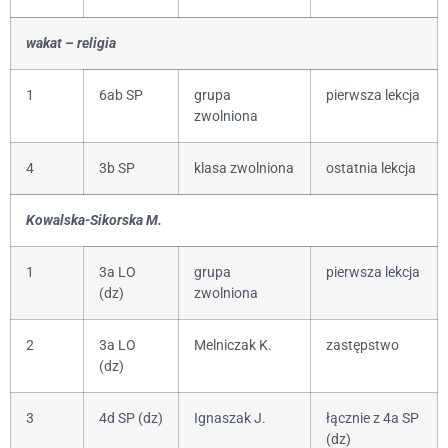
wakat – religia
1
6ab SP
grupa
pierwsza lekcja
zwolniona
4
3b SP
klasa zwolniona
ostatnia lekcja
Kowalska-Sikorska M.
1
3a LO
grupa
pierwsza lekcja
(dz)
zwolniona
2
3a LO
Melniczak K.
zastępstwo
(dz)
3
4d SP (dz)
Ignaszak J.
łącznie z 4a SP
(dz)