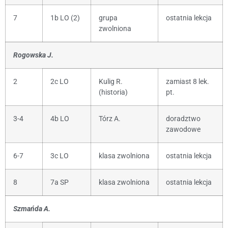
7
1b LO (2)
grupa
ostatnia lekcja
zwolniona
Rogowska J.
2
2c LO
Kulig R.
zamiast 8 lek.
(historia)
pt.
3-4
4b LO
Tórz A.
doradztwo
zawodowe
6-7
3c LO
klasa zwolniona
ostatnia lekcja
8
7a SP
klasa zwolniona
ostatnia lekcja
Szmańda A.