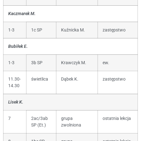
Kaczmarek M.
1-3
1c SP
Kuźnicka M.
zastępstwo
Bubiłek E.
1-3
3b SP
Krawczyk M.
ew.
11.30-
świetlica
Dąbek K.
zastępstwo
14.30
Lisek K.
7
2ac/3ab
grupa
ostatnia lekcja
SP (Et.)
zwolniona