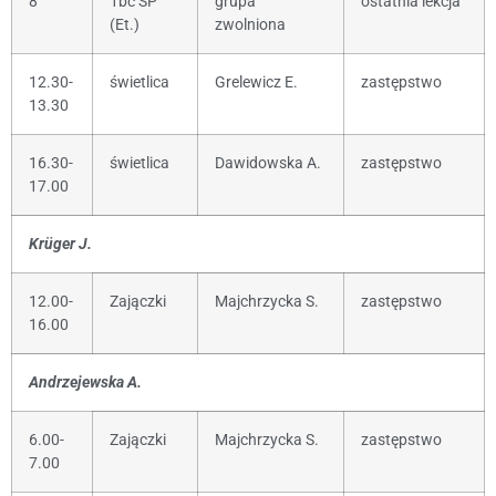
8
1bc SP
grupa
ostatnia lekcja
(Et.)
zwolniona
12.30-
świetlica
Grelewicz E.
zastępstwo
13.30
16.30-
świetlica
Dawidowska A.
zastępstwo
17.00
Krüger J.
12.00-
Zajączki
Majchrzycka S.
zastępstwo
16.00
Andrzejewska A.
6.00-
Zajączki
Majchrzycka S.
zastępstwo
7.00