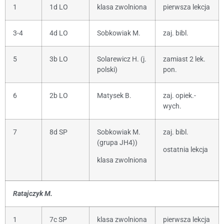
1
1d LO
klasa zwolniona
pierwsza lekcja
3-4
4d LO
Sobkowiak M.
zaj. bibl.
5
3b LO
Solarewicz H. (j.
zamiast 2 lek.
polski)
pon.
6
2b LO
Matysek B.
zaj. opiek.-
wych.
7
8d SP
Sobkowiak M.
zaj. bibl.
(grupa JH4))
ostatnia lekcja
klasa zwolniona
Ratajczyk M.
1
7c SP
klasa zwolniona
pierwsza lekcja