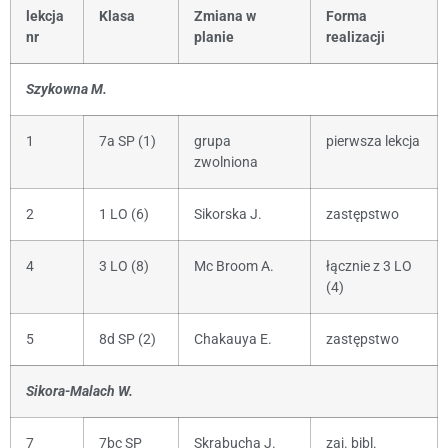
lekcja
Klasa
Zmiana w
Forma
nr
planie
realizacji
Szykowna M.
1
7a SP (1)
grupa
pierwsza lekcja
zwolniona
2
1 LO (6)
Sikorska J.
zastępstwo
4
3 LO (8)
Mc Broom A.
łącznie z 3 LO
(4)
5
8d SP (2)
Chakauya E.
zastępstwo
Sikora-Malach W.
7
7bc SP
Skrabucha J.
zaj. bibl.