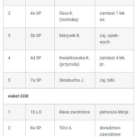
2
4a SP
Süss K.
zamiast 1 lek.
(technika)
wt.
3
5b SP
Matysek B.
zaj. opiek.-
wych.
4
4d SP
Kwiatkowska K.
zamiast 4 lek.
(przyroda)
pt.
5
7a SP
Skrabucha J.
zaj. bibl.
wakat-EDB
1
1b LO
klasa zwolniona
pierwsza lekcja
2
8a SP
Tórz A.
doradztwo
zawodowe