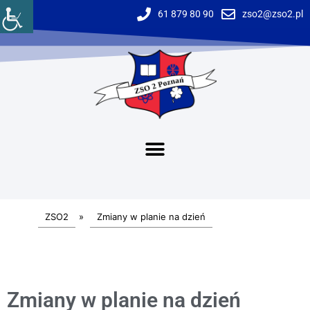
61 879 80 90
zso2@zso2.pl
ZSO2
»
Zmiany w planie na dzień
Zmiany w planie na dzień