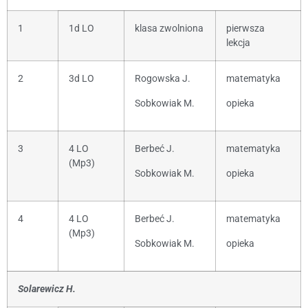
1
1d LO
klasa zwolniona
pierwsza
lekcja
2
3d LO
Rogowska J.
matematyka
Sobkowiak M.
opieka
3
4 LO
Berbeć J.
matematyka
(Mp3)
Sobkowiak M.
opieka
4
4 LO
Berbeć J.
matematyka
(Mp3)
Sobkowiak M.
opieka
Solarewicz H.