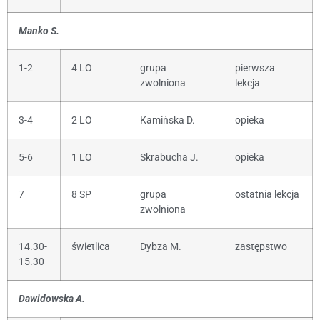
Manko S.
1-2
4 LO
grupa
pierwsza
zwolniona
lekcja
3-4
2 LO
Kamińska D.
opieka
5-6
1 LO
Skrabucha J.
opieka
7
8 SP
grupa
ostatnia lekcja
zwolniona
14.30-
świetlica
Dybza M.
zastępstwo
15.30
Dawidowska A.