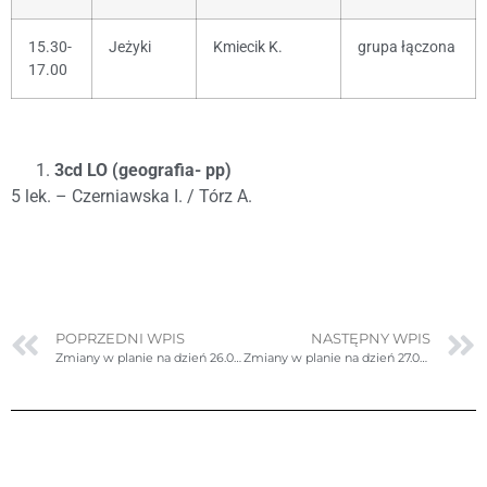
15.30-
Jeżyki
Kmiecik K.
grupa łączona
17.00
3cd LO (geografia- pp)
5 lek. – Czerniawska I. / Tórz A.
POPRZEDNI WPIS
NASTĘPNY WPIS
Zmiany w planie na dzień 26.04.2023r. (środa)
Zmiany w planie na dzień 27.04.2023r. (czwartek)- poprawione