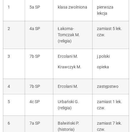
1
5a SP
klasa zwolniona
pierwsza
lekcja
2
4a SP
Łakoma-
zamiast 5 lek.
Tomczak M.
czw.
(religia)
3
7b SP
Ercolani M.
j.polski
Krawczyk M.
opieka
4
7b SP
Ercolani M.
zastępstwo
5
4c SP
Urbański G.
zamiast 1 lek.
(religia)
czw.
6
7a SP
Balwiński P.
zamiast 7 lek.
(historia)
czw.