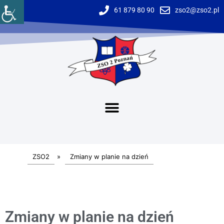
61 879 80 90
zso2@zso2.pl
ZSO2
»
Zmiany w planie na dzień
Zmiany w planie na dzień