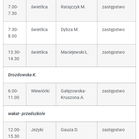
7.00-
świetlica
Ratajczyk M.
zastępstwo
7.30
7.30-
świetlica
Dybza M.
zastępstwo
8.00
13.30-
świetlica
Maciejewski Ł.
zastępstwo
14.30
Drozdowska K.
6.00-
Wiewiórki
Gałęzowska-
zastępstwo
11.00
Kruszona A.
wakat- przedszkole
12.00-
Jeżyki
Gauza D.
zastępstwo
15.30