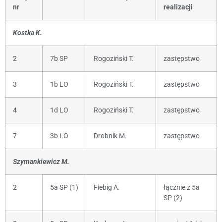
nr
realizacji
Kostka K
.
2
7b SP
Rogoziński T.
zastępstwo
3
1b LO
Rogoziński T.
zastępstwo
4
1d LO
Rogoziński T.
zastępstwo
7
3b LO
Drobnik M.
zastępstwo
Szymankiewicz M.
2
5a SP (1)
Fiebig A.
łącznie z 5a
SP (2)