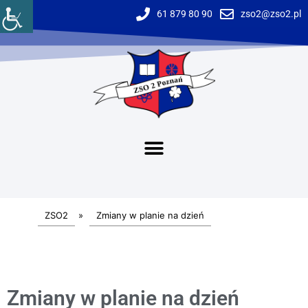
61 879 80 90
zso2@zso2.pl
ZSO2
»
Zmiany w planie na dzień
Zmiany w planie na dzień