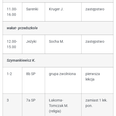
11.00-
Sarenki
Kruger J.
zastępstwo
16.00
wakat- przedszkole
12.00-
Jeżyki
Socha M.
zastępstwo
15.00
Szymankiewicz K.
1-2
8b SP
grupa zwolniona
pierwsza
lekcja
3
7a SP
Łakoma-
zamiast 1 lek.
Tomczak M.
pon.
(religia)