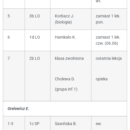
wt.
5
3b LO
Korbacz J.
zamiast 1 lek.
(biologia)
pon.
6
1d LO
Hamkało K.
zamiast 1 lek.
czw. (06.06)
7
2b LO
klasa zwolniona
ostatnia lekcja
Cholewa D.
opieka
(grupa inf.1)
Grelewicz E.
1-3
1c SP
Sawińska B.
ew.