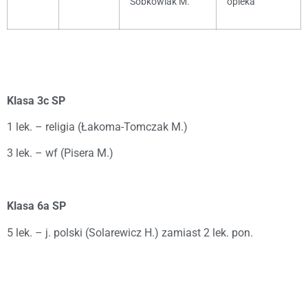
Sobkowiak M.
opieka
Klasa 3c SP
1 lek. – religia (Łakoma-Tomczak M.)
3 lek. – wf (Pisera M.)
Klasa 6a SP
5 lek. – j. polski (Solarewicz H.) zamiast 2 lek. pon.