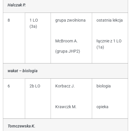
Halczak P.
8
1 LO
grupa zwolniona
ostatnia lekcja
(3a)
McBroom A.
łącznie z 1 LO
(1a)
(grupa JHP2)
wakat – biologia
6
2b LO
Korbacz J.
biologia
Krawczk M.
opieka
Tomczewska K.