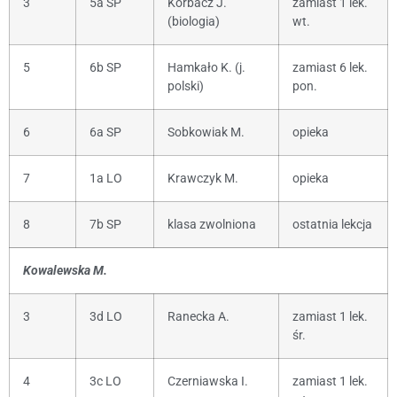
3
5a SP
Korbacz J.
zamiast 1 lek.
(biologia)
wt.
5
6b SP
Hamkało K. (j.
zamiast 6 lek.
polski)
pon.
6
6a SP
Sobkowiak M.
opieka
7
1a LO
Krawczyk M.
opieka
8
7b SP
klasa zwolniona
ostatnia lekcja
Kowalewska M.
3
3d LO
Ranecka A.
zamiast 1 lek.
śr.
4
3c LO
Czerniawska I.
zamiast 1 lek.