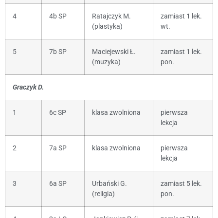
4
4b SP
Ratajczyk M.
zamiast 1 lek.
(plastyka)
wt.
5
7b SP
Maciejewski Ł.
zamiast 1 lek.
(muzyka)
pon.
Graczyk D.
1
6c SP
klasa zwolniona
pierwsza
lekcja
2
7a SP
klasa zwolniona
pierwsza
lekcja
3
6a SP
Urbański G.
zamiast 5 lek.
(religia)
pon.