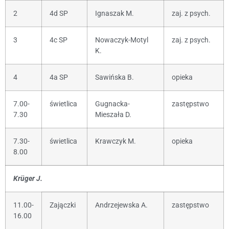
2
4d SP
Ignaszak M.
zaj. z psych.
3
4c SP
Nowaczyk-Motyl
zaj. z psych.
K.
4
4a SP
Sawińska B.
opieka
7.00-
świetlica
Gugnacka-
zastępstwo
7.30
Mieszała D.
7.30-
świetlica
Krawczyk M.
opieka
8.00
Krüger J.
11.00-
Zajączki
Andrzejewska A.
zastępstwo
16.00