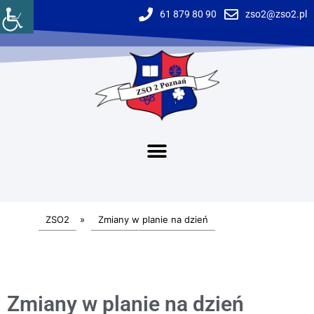
61 879 80 90
zso2@zso2.pl
ZSO2
»
Zmiany w planie na dzień
Zmiany w planie na dzień