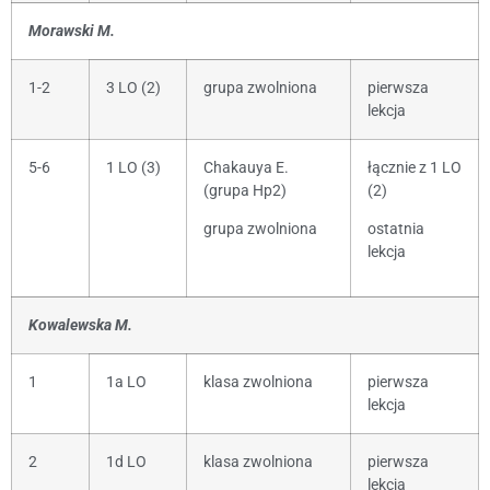
Morawski M.
1-2
3 LO (2)
grupa zwolniona
pierwsza
lekcja
5-6
1 LO (3)
Chakauya E.
łącznie z 1 LO
(grupa Hp2)
(2)
grupa zwolniona
ostatnia
lekcja
Kowalewska M.
1
1a LO
klasa zwolniona
pierwsza
lekcja
2
1d LO
klasa zwolniona
pierwsza
lekcja