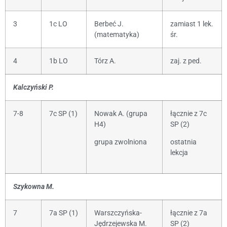
3
1c LO
Berbeć J.
zamiast 1 lek.
(matematyka)
śr.
4
1b LO
Tórz A.
zaj. z ped.
Kalczyński P.
7-8
7c SP (1)
Nowak A. (grupa
łącznie z 7c
H4)
SP (2)
grupa zwolniona
ostatnia
lekcja
Szykowna M.
7
7a SP (1)
Warszczyńska-
łącznie z 7a
Jędrzejewska M.
SP (2)