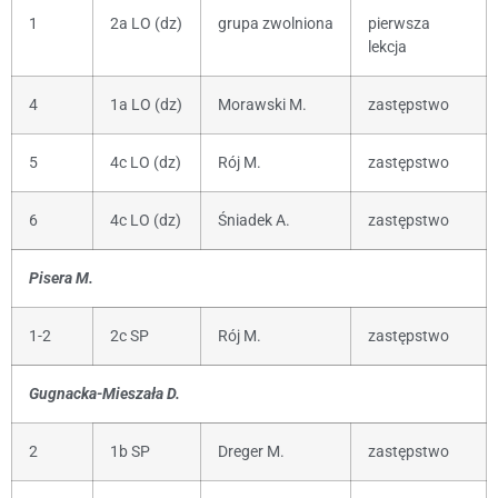
1
2a LO (dz)
grupa zwolniona
pierwsza
lekcja
4
1a LO (dz)
Morawski M.
zastępstwo
5
4c LO (dz)
Rój M.
zastępstwo
6
4c LO (dz)
Śniadek A.
zastępstwo
Pisera M.
1-2
2c SP
Rój M.
zastępstwo
Gugnacka-Mieszała D.
2
1b SP
Dreger M.
zastępstwo