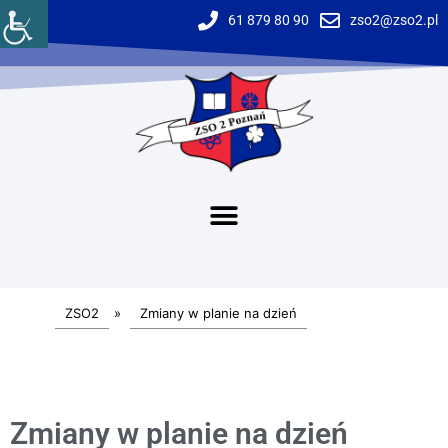
61 879 80 90
zso2@zso2.pl
ZSO2
»
Zmiany w planie na dzień
Zmiany w planie na dzień