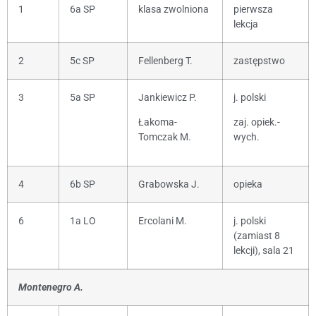
1
6a SP
klasa zwolniona
pierwsza
lekcja
2
5c SP
Fellenberg T.
zastępstwo
3
5a SP
Jankiewicz P.
j. polski
Łakoma-
zaj. opiek.-
Tomczak M.
wych.
4
6b SP
Grabowska J.
opieka
6
1a LO
Ercolani M.
j. polski
(zamiast 8
lekcji), sala 21
Montenegro A.