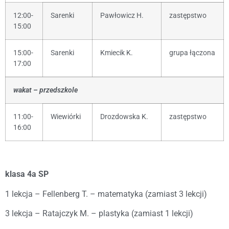
12:00-
Sarenki
Pawłowicz H.
zastępstwo
15:00
15:00-
Sarenki
Kmiecik K.
grupa łączona
17:00
wakat – przedszkole
11:00-
Wiewiórki
Drozdowska K.
zastępstwo
16:00
klasa 4a SP
1 lekcja – Fellenberg T. – matematyka (zamiast 3 lekcji)
3 lekcja – Ratajczyk M. – plastyka (zamiast 1 lekcji)