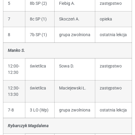
5
8b SP (2)
Fiebig A.
zastępstwo
7
8c SP (1)
Skoczeń A.
opieka
8
7b SP (1)
grupa zwolniona
ostatnia lekcja
Manko S.
12:00-
świetlica
Sowa D.
zastępstwo
12:30
12:30-
świetlica
Maciejewski Ł.
zastępstwo
13:30
7-8
3 LO (Wp)
grupa zwolniona
ostatnia lekcja
Rybarczyk Magdalena