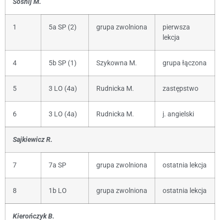
Sośnij M.
1
5a SP (2)
grupa zwolniona
pierwsza
lekcja
4
5b SP (1)
Szykowna M.
grupa łączona
5
3 LO (4a)
Rudnicka M.
zastępstwo
6
3 LO (4a)
Rudnicka M.
j. angielski
Sajkiewicz R.
7
7a SP
grupa zwolniona
ostatnia lekcja
8
1b LO
grupa zwolniona
ostatnia lekcja
Kierończyk B.