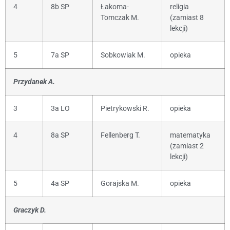
4
8b SP
Łakoma-
religia
Tomczak M.
(zamiast 8
lekcji)
5
7a SP
Sobkowiak M.
opieka
Przydanek A.
3
3a LO
Pietrykowski R.
opieka
4
8a SP
Fellenberg T.
matematyka
(zamiast 2
lekcji)
5
4a SP
Gorajska M.
opieka
Graczyk D.