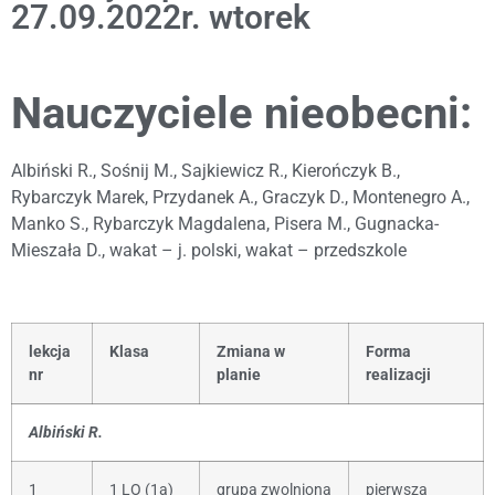
27.09.2022r. wtorek
Nauczyciele nieobecni:
Albiński R., Sośnij M., Sajkiewicz R., Kierończyk B.,
Rybarczyk Marek, Przydanek A., Graczyk D., Montenegro A.,
Manko S., Rybarczyk Magdalena, Pisera M., Gugnacka-
Mieszała D., wakat – j. polski, wakat – przedszkole
lekcja
Klasa
Zmiana w
Forma
nr
planie
realizacji
Albiński R.
1
1 LO (1a)
grupa zwolniona
pierwsza