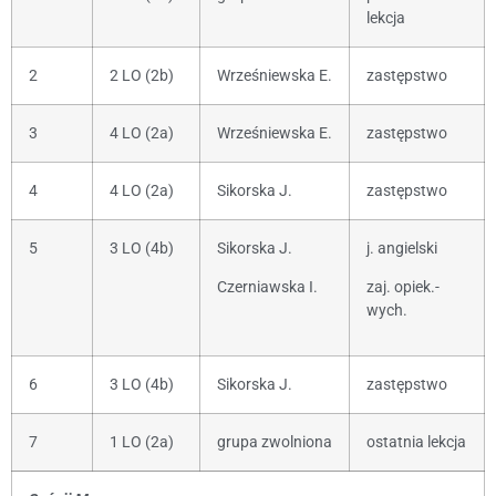
lekcja
2
2 LO (2b)
Wrześniewska E.
zastępstwo
3
4 LO (2a)
Wrześniewska E.
zastępstwo
4
4 LO (2a)
Sikorska J.
zastępstwo
5
3 LO (4b)
Sikorska J.
j. angielski
Czerniawska I.
zaj. opiek.-
wych.
6
3 LO (4b)
Sikorska J.
zastępstwo
7
1 LO (2a)
grupa zwolniona
ostatnia lekcja