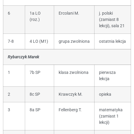
6
1a LO
Ercolani M.
j. polski
(roz.)
(zamiast 8
lekcji), sala 21
7-8
4 LO (M1)
grupa zwolniona
ostatnia lekcja
Rybarczyk Marek
1
7b SP
klasa zwolniona
pierwsza
lekcja
2
8c SP
Krawczyk M.
opieka
3
8a SP
Fellenberg T.
matematyka
(zamiast 1
lekcji)