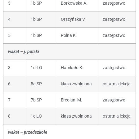
3
1b SP
Borkowska A.
zastępstwo
4
1b SP
Orszyńska V.
zastępstwo
5
1b SP
Polna K.
zastępstwo
wakat – j. polski
3
1d LO
Hamkało K.
zastępstwo
6
5a SP
klasa zwolniona
ostatnia lekcja
7
7b SP
Ercolani M.
zastępstwo
8
1c LO
klasa zwolniona
ostatnia lekcja
wakat – przedszkole