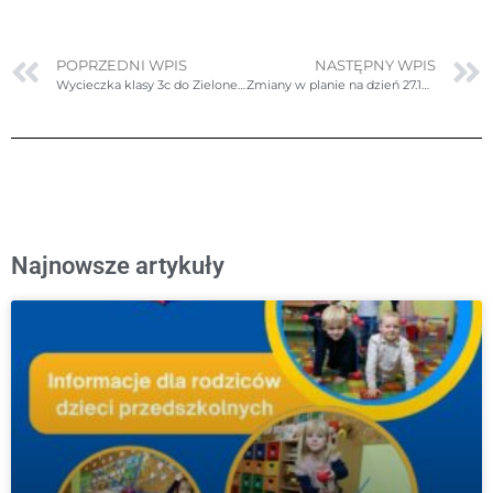
POPRZEDNI WPIS
NASTĘPNY WPIS
Wycieczka klasy 3c do Zielonej Góry
Zmiany w planie na dzień 27.10.2025r. (poniedziałek) – poprawione
Najnowsze artykuły