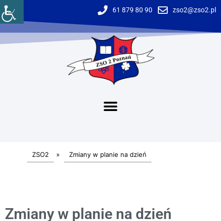
61 879 80 90
zso2@zso2.pl
ZSO2
»
Zmiany w planie na dzień
Zmiany w planie na dzień