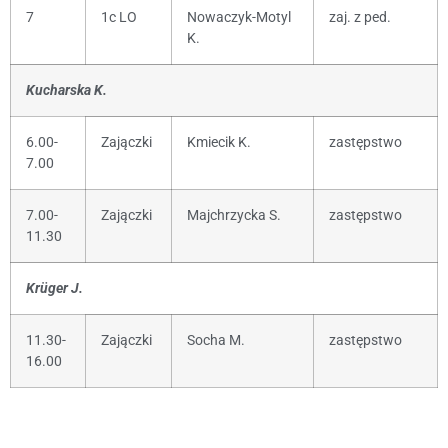
7
1c LO
Nowaczyk-Motyl
zaj. z ped.
K.
Kucharska K.
6.00-
Zajączki
Kmiecik K.
zastępstwo
7.00
7.00-
Zajączki
Majchrzycka S.
zastępstwo
11.30
Krüger J.
11.30-
Zajączki
Socha M.
zastępstwo
16.00