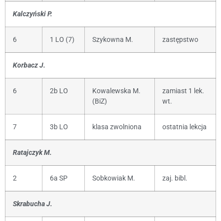
Kalczyński P.
6
1 LO (7)
Szykowna M.
zastępstwo
Korbacz J.
6
2b LO
Kowalewska M.
zamiast 1 lek.
(BiZ)
wt.
7
3b LO
klasa zwolniona
ostatnia lekcja
Ratajczyk M.
2
6a SP
Sobkowiak M.
zaj. bibl.
Skrabucha J.