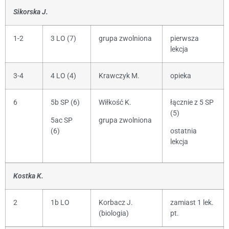
Sikorska J.
1-2
3 LO (7)
grupa zwolniona
pierwsza
lekcja
3-4
4 LO (4)
Krawczyk M.
opieka
6
5b SP (6)
Wiłkość K.
łącznie z 5 SP
(5)
5ac SP
grupa zwolniona
(6)
ostatnia
lekcja
Kostka K.
2
1b LO
Korbacz J.
zamiast 1 lek.
(biologia)
pt.