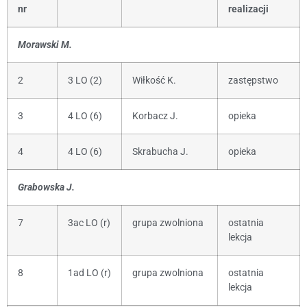
nr
realizacji
Morawski M.
2
3 LO (2)
Wiłkość K.
zastępstwo
3
4 LO (6)
Korbacz J.
opieka
4
4 LO (6)
Skrabucha J.
opieka
Grabowska J.
7
3ac LO (r)
grupa zwolniona
ostatnia
lekcja
8
1ad LO (r)
grupa zwolniona
ostatnia
lekcja