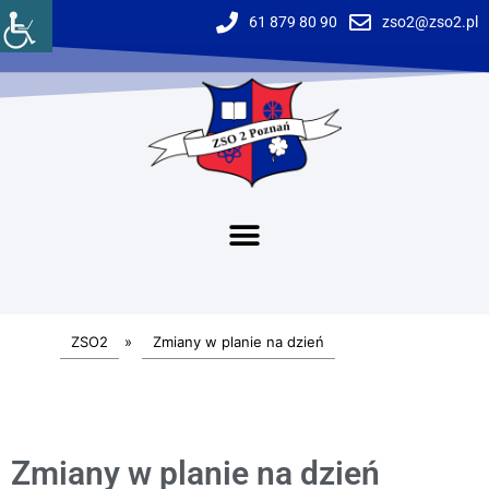
61 879 80 90
zso2@zso2.pl
ZSO2
»
Zmiany w planie na dzień
Zmiany w planie na dzień