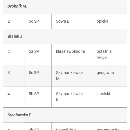
Drobnik M.
2
5c SP
Sowa D.
opieka
Białek J.
2
5a SP
klasa zwolniona
ostatnia
lekcja
3
8c SP
Szymankiewicz
geografia
M.
4
5b SP
Szymankiewicz
j. polski
K.
Śreniawska E.