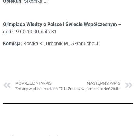
Opiekun:
Sikorska J.
Olimpiada Wiedzy o Polsce i Świecie Współczesnym –
godz. 9.00-10.00, sala 31
Komisja:
Kostka K., Drobnik M., Skrabucha J.
POPRZEDNI WPIS
NASTĘPNY WPIS
Zmiany w planie na dzień 27.11.2025r. (czwartek) – ponownie poprawione
Zmiany w planie na dzień 28.11.2025r. (piątek) – poprawione