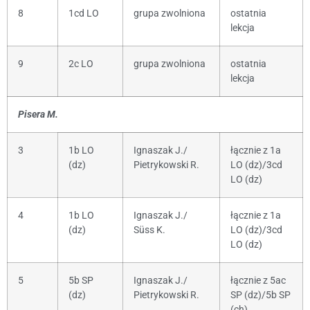
8
1cd LO
grupa zwolniona
ostatnia
lekcja
9
2c LO
grupa zwolniona
ostatnia
lekcja
Pisera M.
3
1b LO
Ignaszak J./
łącznie z 1a
(dz)
Pietrykowski R.
LO (dz)/3cd
LO (dz)
4
1b LO
Ignaszak J./
łącznie z 1a
(dz)
Süss K.
LO (dz)/3cd
LO (dz)
5
5b SP
Ignaszak J./
łącznie z 5ac
(dz)
Pietrykowski R.
SP (dz)/5b SP
(ch)