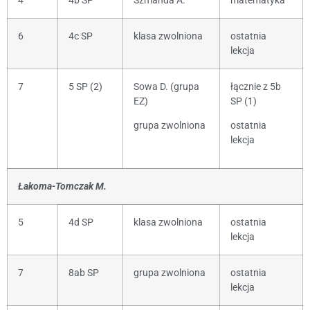
4
4b SP
Szmańda A.
matematyka
6
4c SP
klasa zwolniona
ostatnia
lekcja
7
5 SP (2)
Sowa D. (grupa
łącznie z 5b
EZ)
SP (1)
grupa zwolniona
ostatnia
lekcja
Łakoma-Tomczak M.
5
4d SP
klasa zwolniona
ostatnia
lekcja
7
8ab SP
grupa zwolniona
ostatnia
lekcja