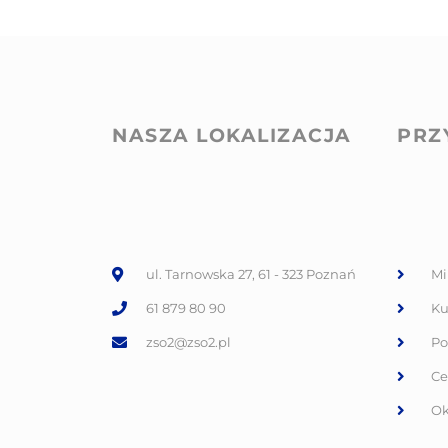
NASZA LOKALIZACJA
PRZ
ul. Tarnowska 27, 61 - 323 Poznań
Mi
61 879 80 90
Ku
zso2@zso2.pl
Po
Ce
Ok