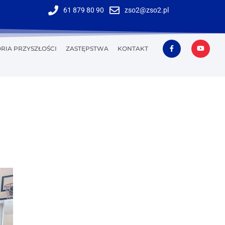
61 879 80 90
zso2@zso2.pl
RIA PRZYSZŁOŚCI
ZASTĘPSTWA
KONTAKT