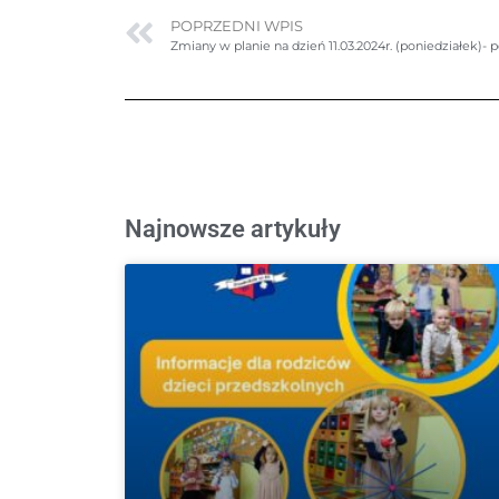
POPRZEDNI WPIS
Zmiany w planie na dzień 11.03.2024r. (poniedziałek)-
Najnowsze artykuły