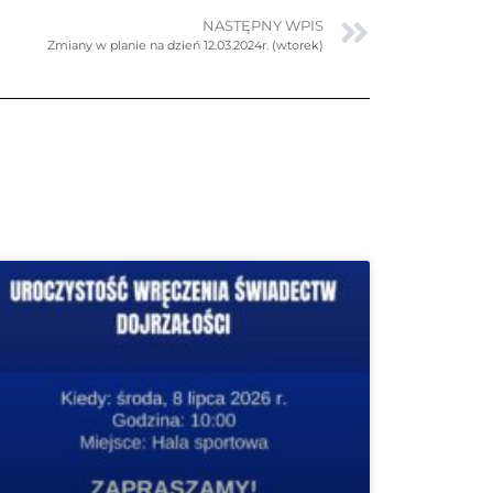
NASTĘPNY WPIS
Zmiany w planie na dzień 12.03.2024r. (wtorek)