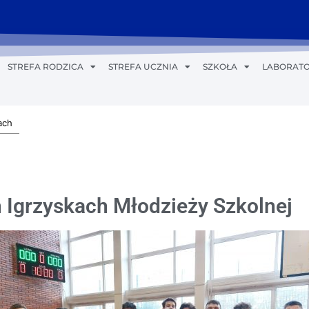
STREFA RODZICA
STREFA UCZNIA
SZKOŁA
LABORATO
ach
h Igrzyskach Młodzieży Szkolnej